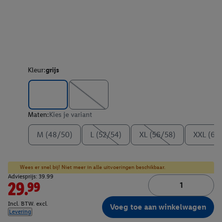
Kleur:
grijs
Maten:
Kies je variant
M (48/50)
L (52/54)
XL (56/58)
XXL (60
Wees er snel bij! Niet meer in alle uitvoeringen beschikbaar.
Adviesprijs: 39.99
29.99
Incl. BTW. excl.
Voeg toe aan winkelwagen
Levering