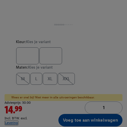
Kleur:
Kies je variant
Maten:
Kies je variant
M
L
XL
XXL
Wees er snel bij! Niet meer in alle uitvoeringen beschikbaar.
Adviesprijs: 30.00
14.99
Incl. BTW. excl.
Voeg toe aan winkelwagen
Levering