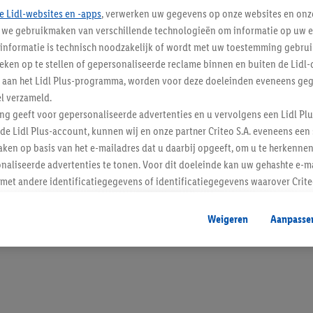
e Lidl-websites en -apps
, verwerken uw gegevens op onze websites en onz
j we gebruikmaken van verschillende technologieën om informatie op uw e
informatie is technisch noodzakelijk of wordt met uw toestemming gebrui
tieken op te stellen of gepersonaliseerde reclame binnen en buiten de Lidl-
Blijf op de hoo
t aan het Lidl Plus-programma, worden voor deze doeleinden eveneens ge
l verzameld.
Schrijf je in op de newslette
ing geeft voor gepersonaliseerde advertenties en u vervolgens een Lidl P
de Lidl Plus-account, kunnen wij en onze partner Criteo S.A. eveneens een 
Inschrijven
ken op basis van het e-mailadres dat u daarbij opgeeft, om u te herkennen
naliseerde advertenties te tonen. Voor dit doeleinde kan uw gehashte e-m
t andere identificatiegegevens of identificatiegegevens waarover Criteo
en.
aat, kunnen advertenties in het kader van retargeting, d.w.z. advertenties
Weigeren
Aanpasse
nd (bijvoorbeeld door het product in de webshop aan uw winkelmandje toe 
verschillende apparaten en verschillende Lidl-diensten worden weergegeve
adres en eventuele andere identificatiegegevens/identificatiegegevens wa
dapparaten of Lidl-diensten aan u kunnen worden toegewezen.
 u individuele doeleinden toestaan en meer informatie vinden over de ge