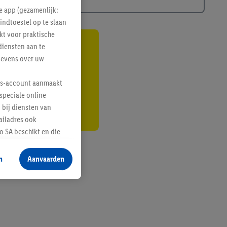
e app (gezamenlijk:
indtoestel op te slaan
kt voor praktische
diensten aan te
gte
gevens over uw
r
lus-account aanmaakt
speciale online
 bij diensten van
ailadres ook
 SA beschikt en die
 voor producten waarin
n
Aanvaarden
te voegen, maar het
n als er met behulp
arover Criteo SA
gevensverwerking.