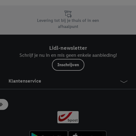
likken, kunt u alleen het gebruik van de noodzakelijke technologieën toes
, stemt u in met alle verwerkingen voor alle bovengenoemde doeleinden. M
mijn van de gegevens en uw recht om uw toestemming te allen tijde met
Levering tot bij je thuis of in een
ndt u in onze
privacyverklaring
.
Je vindt het impressum hier.
afhaalpunt
Lidl-newsletter
Schrijf je nu in en mis geen enkele aanbieding!
Inschrijven
Klantenservice