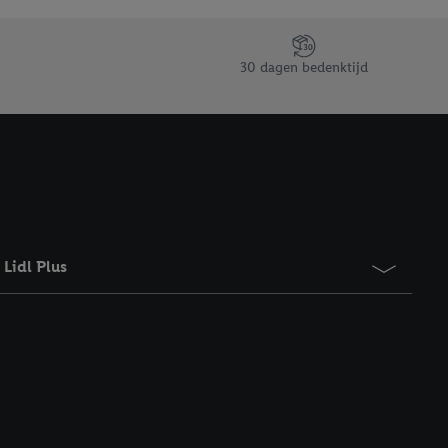
taan. Door op
eer informatie,
 vooruitwerkende
30 dagen bedenktijd
Lidl Plus