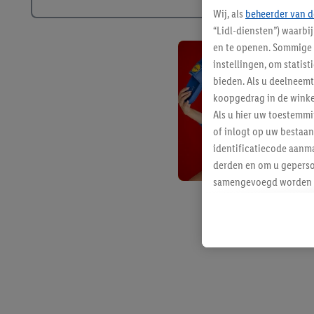
Wij, als
beheerder van d
“Lidl-diensten”) waarbi
en te openen. Sommige 
instellingen, om statis
bieden. Als u deelneem
koopgedrag in de winke
Als u hier uw toestemm
of inlogt op uw bestaan
identificatiecode aanma
derden en om u geperso
samengevoegd worden me
aan u toegewezen werd
Als u hiermee akkoord g
u interesse hebt getoo
niet te kopen), ook op 
van uw gehashte e-mail
beschikt, meerdere ein
Onder “Aanpassen” kunt