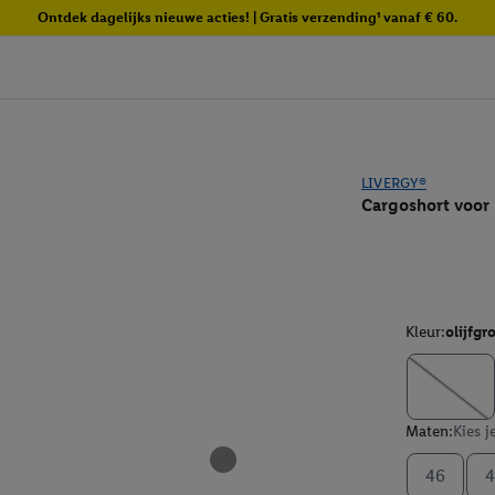
Ontdek dagelijks nieuwe acties! | Gratis verzending¹ vanaf € 60.
LIVERGY®
Cargoshort voor
Kleur:
olijfgr
Maten:
Kies j
46
4