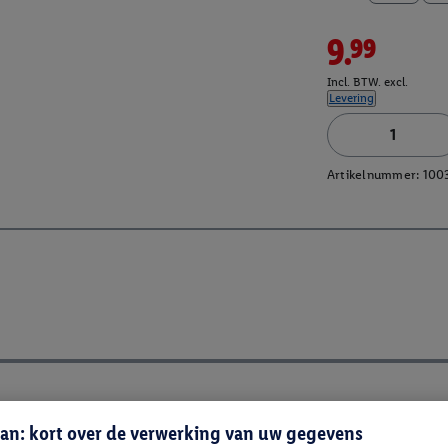
9.99
Incl. BTW. excl.
Levering
Artikelnummer:
100
an: kort over de verwerking van uw gegevens