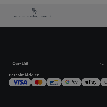
Door op “weigeren” te k
“aanvaarden” te klikken
Footerelement met de verschillende USPs van Lidl.be
waaronder de bewaarter
Gratis verzending¹ vanaf € 60
kracht in te trekken, vi
Over Lidl
Betaalmiddelen