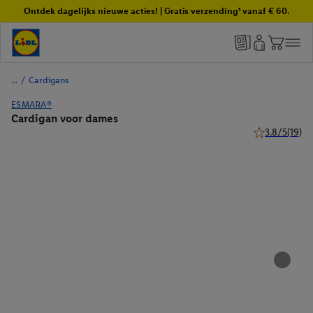
Ontdek dagelijks nieuwe acties! | Gratis verzending¹ vanaf € 60.
/
Cardigans
ESMARA®
Cardigan voor dames
3.8/5
(19)
3.8 van 5 ster