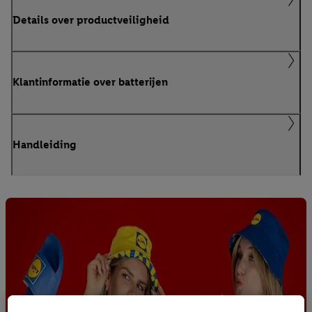
Details over productveiligheid
Klantinformatie over batterijen
Handleiding