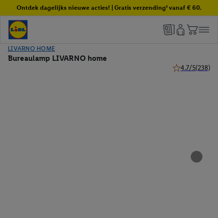
Ontdek dagelijks nieuwe acties! | Gratis verzending¹ vanaf € 60.
LIVARNO HOME
Bureaulamp LIVARNO home
4.7/5
(238)
4.7 van 5 sterr