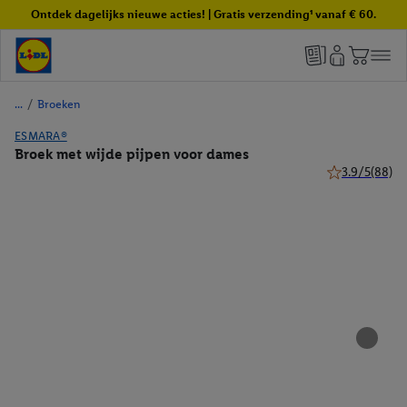
Ontdek dagelijks nieuwe acties! | Gratis verzending¹ vanaf € 60.
/
Broeken
ESMARA®
Broek met wijde pijpen voor dames
3.9/5
(88)
3.9 van 5 ster