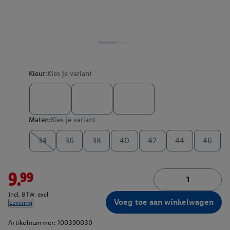
Kleur:
Kies je variant
Maten:
Kies je variant
34
36
38
40
42
44
46
9.99
Incl. BTW. excl.
Voeg toe aan winkelwagen
Levering
Artikelnummer:
100390030