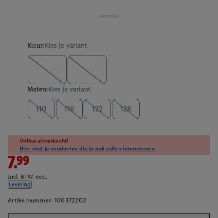
Kleur:
Kies je variant
Maten:
Kies je variant
110
116
122
128
Online uitverkocht!
Hier vind je producten die je ook zullen interesseren.
7.99
Incl. BTW. excl.
Levering
Artikelnummer:
100372202