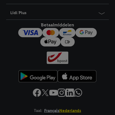
bewaartermijn van de gegevens en uw recht om uw
toestemming te allen tijde met vooruitwerkende kracht in te
Lidl Plus
trekken, vindt u in onze
privacyverklaring
.
Je vindt het
impressum hier.
Betaalmiddelen
Taal:
Français
Nederlands