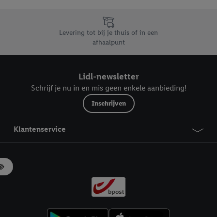
likken, kunt u alleen het gebruik van de noodzakelijke technologieën toes
, stemt u in met alle verwerkingen voor alle bovengenoemde doeleinden. M
mijn van de gegevens en uw recht om uw toestemming te allen tijde met
Levering tot bij je thuis of in een
ndt u in onze
privacyverklaring
.
Je vindt het impressum hier.
afhaalpunt
Lidl-newsletter
Schrijf je nu in en mis geen enkele aanbieding!
Inschrijven
Klantenservice