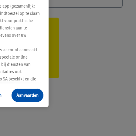
e app (gezamenlijk:
indtoestel op te slaan
kt voor praktische
diensten aan te
gte
gevens over uw
r
lus-account aanmaakt
speciale online
 bij diensten van
ailadres ook
 SA beschikt en die
 voor producten waarin
n
Aanvaarden
te voegen, maar het
n als er met behulp
arover Criteo SA
gevensverwerking.