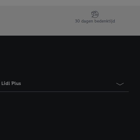
taan. Door op
eer informatie,
 vooruitwerkende
30 dagen bedenktijd
Lidl Plus