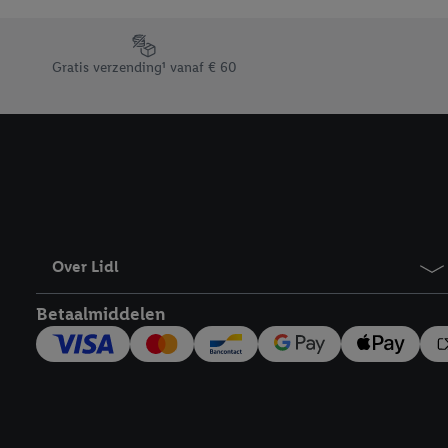
Door op “weigeren” te k
“aanvaarden” te klikken
Footerelement met de verschillende USPs van Lidl.be
waaronder de bewaarter
Gratis verzending¹ vanaf € 60
kracht in te trekken, vi
Over Lidl
Betaalmiddelen