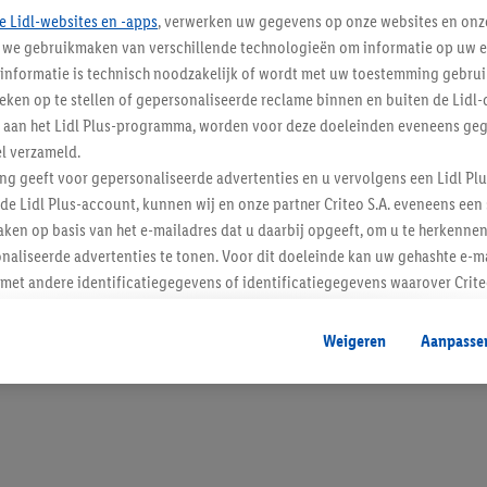
e Lidl-websites en -apps
, verwerken uw gegevens op onze websites en onz
j we gebruikmaken van verschillende technologieën om informatie op uw e
informatie is technisch noodzakelijk of wordt met uw toestemming gebrui
tieken op te stellen of gepersonaliseerde reclame binnen en buiten de Lidl-
Blijf op de hoo
t aan het Lidl Plus-programma, worden voor deze doeleinden eveneens ge
l verzameld.
Schrijf je in op de newslette
ing geeft voor gepersonaliseerde advertenties en u vervolgens een Lidl P
de Lidl Plus-account, kunnen wij en onze partner Criteo S.A. eveneens een 
Inschrijven
ken op basis van het e-mailadres dat u daarbij opgeeft, om u te herkennen
naliseerde advertenties te tonen. Voor dit doeleinde kan uw gehashte e-m
t andere identificatiegegevens of identificatiegegevens waarover Criteo
en.
aat, kunnen advertenties in het kader van retargeting, d.w.z. advertenties
Weigeren
Aanpasse
nd (bijvoorbeeld door het product in de webshop aan uw winkelmandje toe 
verschillende apparaten en verschillende Lidl-diensten worden weergegeve
adres en eventuele andere identificatiegegevens/identificatiegegevens wa
dapparaten of Lidl-diensten aan u kunnen worden toegewezen.
 u individuele doeleinden toestaan en meer informatie vinden over de ge