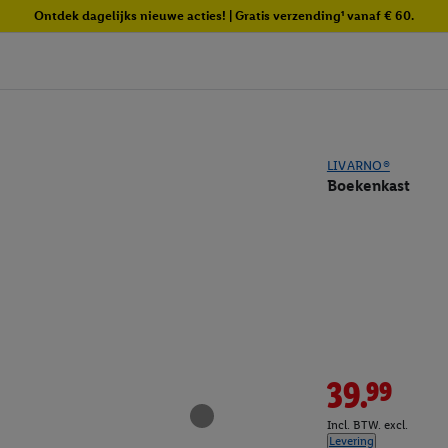
Ontdek dagelijks nieuwe acties! | Gratis verzending¹ vanaf € 60.
LIVARNO®
Boekenkast
39.99
Incl. BTW. excl.
Levering