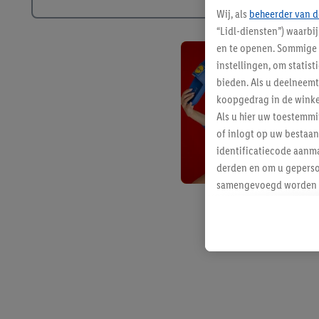
Wij, als
beheerder van d
“Lidl-diensten”) waarbi
en te openen. Sommige 
instellingen, om statis
bieden. Als u deelneem
koopgedrag in de winke
Als u hier uw toestemm
of inlogt op uw bestaan
identificatiecode aanma
derden en om u geperso
samengevoegd worden me
aan u toegewezen werd
Als u hiermee akkoord g
u interesse hebt getoo
niet te kopen), ook op 
van uw gehashte e-mail
beschikt, meerdere ein
Onder “Aanpassen” kunt