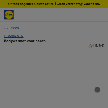
Ontdek dagelijks nieuwe acties! | Gratis verzending¹ vanaf € 60.
/
Jassen
ESMARA MEN
Bodywarmer voor heren
4.5/5
(4)
4.5 van 5 ste