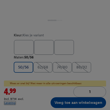
Kleur:
Kies je variant
Maten:
50/56
50/56
62/68
74/80
86/92
Wees er snel bij! Niet meer in alle uitvoeringen beschikbaar.
4.99
Incl. BTW. excl.
Voeg toe aan winkelwagen
Levering