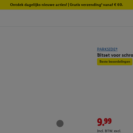
Ontdek dagelijks nieuwe acties! | Gratis verzending¹ vanaf € 60.
PARKSIDE®
Bitset voor schr
Beste beoordelingen
9.99
Incl. BTW. excl.