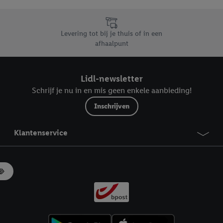
likken, kunt u alleen het gebruik van de noodzakelijke technologieën toes
, stemt u in met alle verwerkingen voor alle bovengenoemde doeleinden. M
mijn van de gegevens en uw recht om uw toestemming te allen tijde met
Levering tot bij je thuis of in een
ndt u in onze
privacyverklaring
.
Je vindt het impressum hier.
afhaalpunt
Lidl-newsletter
Schrijf je nu in en mis geen enkele aanbieding!
Inschrijven
Klantenservice