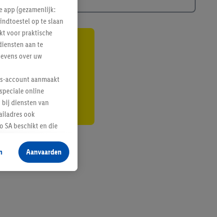
e app (gezamenlijk:
indtoestel op te slaan
kt voor praktische
diensten aan te
gte
gevens over uw
r
lus-account aanmaakt
speciale online
 bij diensten van
ailadres ook
 SA beschikt en die
 voor producten waarin
n
Aanvaarden
te voegen, maar het
n als er met behulp
arover Criteo SA
gevensverwerking.