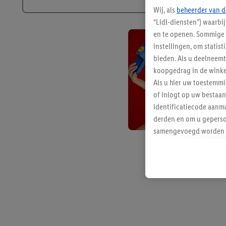
Wij, als
beheerder van d
“Lidl-diensten”) waarbi
en te openen. Sommige 
instellingen, om statis
bieden. Als u deelneem
koopgedrag in de winke
Als u hier uw toestemm
of inlogt op uw bestaan
identificatiecode aanma
derden en om u geperso
samengevoegd worden me
aan u toegewezen werd
Als u hiermee akkoord g
u interesse hebt getoo
niet te kopen), ook op 
van uw gehashte e-mail
beschikt, meerdere ein
Onder “Aanpassen” kunt