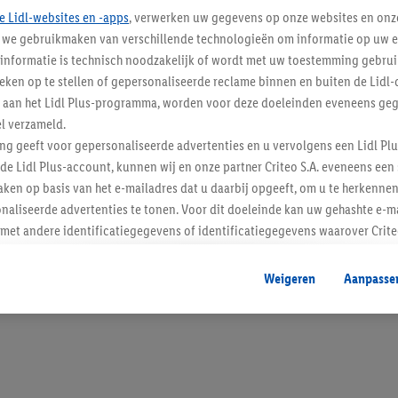
e Lidl-websites en -apps
, verwerken uw gegevens op onze websites en onz
j we gebruikmaken van verschillende technologieën om informatie op uw e
informatie is technisch noodzakelijk of wordt met uw toestemming gebrui
tieken op te stellen of gepersonaliseerde reclame binnen en buiten de Lidl-
Blijf op de hoo
t aan het Lidl Plus-programma, worden voor deze doeleinden eveneens ge
l verzameld.
Schrijf je in op de newslette
ing geeft voor gepersonaliseerde advertenties en u vervolgens een Lidl P
de Lidl Plus-account, kunnen wij en onze partner Criteo S.A. eveneens een 
Inschrijven
ken op basis van het e-mailadres dat u daarbij opgeeft, om u te herkennen
naliseerde advertenties te tonen. Voor dit doeleinde kan uw gehashte e-m
t andere identificatiegegevens of identificatiegegevens waarover Criteo
en.
aat, kunnen advertenties in het kader van retargeting, d.w.z. advertenties
Weigeren
Aanpasse
nd (bijvoorbeeld door het product in de webshop aan uw winkelmandje toe 
verschillende apparaten en verschillende Lidl-diensten worden weergegeve
adres en eventuele andere identificatiegegevens/identificatiegegevens wa
dapparaten of Lidl-diensten aan u kunnen worden toegewezen.
 u individuele doeleinden toestaan en meer informatie vinden over de ge