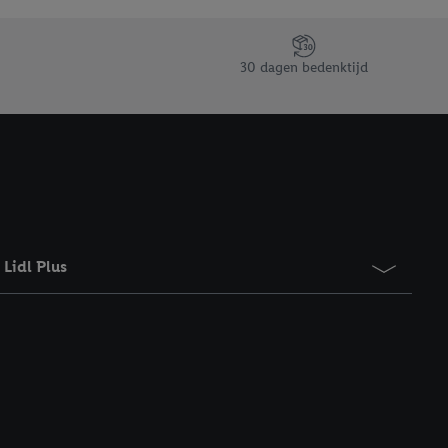
taan. Door op
eer informatie,
 vooruitwerkende
30 dagen bedenktijd
Lidl Plus