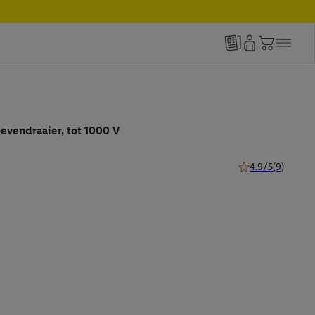
oevendraaier, tot 1000 V
4.9/5
(9)
4.9 van 5 sterren 