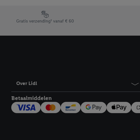
Door op “weigeren” te k
“aanvaarden” te klikken
Footerelement met de verschillende USPs van Lidl.be
waaronder de bewaarter
Gratis verzending¹ vanaf € 60
kracht in te trekken, vi
Over Lidl
Betaalmiddelen