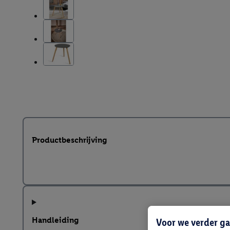
Productbeschrijving
Handleiding
Voor we verder ga