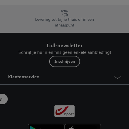
likken, kunt u alleen het gebruik van de noodzakelijke technologieën toes
, stemt u in met alle verwerkingen voor alle bovengenoemde doeleinden. M
mijn van de gegevens en uw recht om uw toestemming te allen tijde met
Levering tot bij je thuis of in een
ndt u in onze
privacyverklaring
.
Je vindt het impressum hier.
afhaalpunt
Lidl-newsletter
Schrijf je nu in en mis geen enkele aanbieding!
Inschrijven
Klantenservice