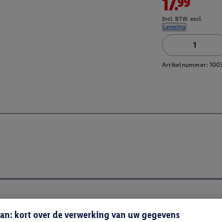
17.99
Incl. BTW. excl.
Levering
Artikelnummer:
100
an: kort over de verwerking van uw gegevens