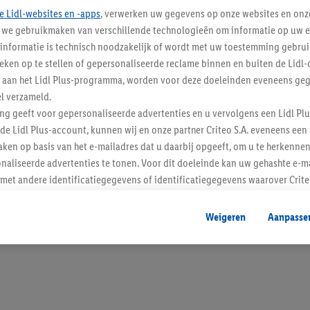
e Lidl-websites en -apps
, verwerken uw gegevens op onze websites en onz
j we gebruikmaken van verschillende technologieën om informatie op uw e
informatie is technisch noodzakelijk of wordt met uw toestemming gebrui
tieken op te stellen of gepersonaliseerde reclame binnen en buiten de Lidl-
Blijf op de hoo
t aan het Lidl Plus-programma, worden voor deze doeleinden eveneens ge
l verzameld.
Schrijf je in op de newslette
ing geeft voor gepersonaliseerde advertenties en u vervolgens een Lidl P
de Lidl Plus-account, kunnen wij en onze partner Criteo S.A. eveneens een 
Inschrijven
ken op basis van het e-mailadres dat u daarbij opgeeft, om u te herkennen
naliseerde advertenties te tonen. Voor dit doeleinde kan uw gehashte e-m
t andere identificatiegegevens of identificatiegegevens waarover Criteo
en.
aat, kunnen advertenties in het kader van retargeting, d.w.z. advertenties
Weigeren
Aanpasse
nd (bijvoorbeeld door het product in de webshop aan uw winkelmandje toe 
verschillende apparaten en verschillende Lidl-diensten worden weergegeve
adres en eventuele andere identificatiegegevens/identificatiegegevens wa
dapparaten of Lidl-diensten aan u kunnen worden toegewezen.
 u individuele doeleinden toestaan en meer informatie vinden over de ge