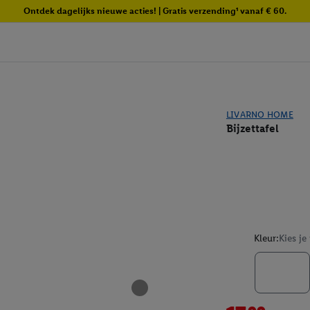
Ontdek dagelijks nieuwe acties! | Gratis verzending¹ vanaf € 60.
LIVARNO HOME
Bijzettafel
Kleur:
Kies je