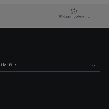
taan. Door op
eer informatie,
 vooruitwerkende
30 dagen bedenktijd
Lidl Plus