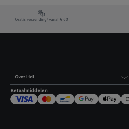
Door op “weigeren” te k
“aanvaarden” te klikken
Footerelement met de verschillende USPs van Lidl.be
waaronder de bewaarter
Gratis verzending¹ vanaf € 60
kracht in te trekken, vi
Over Lidl
Betaalmiddelen