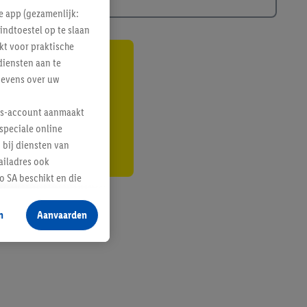
e app (gezamenlijk:
indtoestel op te slaan
kt voor praktische
diensten aan te
gte
gevens over uw
r
lus-account aanmaakt
speciale online
 bij diensten van
ailadres ook
 SA beschikt en die
 voor producten waarin
n
Aanvaarden
te voegen, maar het
n als er met behulp
arover Criteo SA
gevensverwerking.