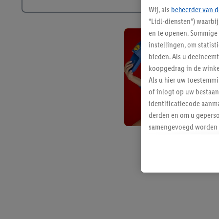
Wij, als
beheerder van d
“Lidl-diensten”) waarbi
en te openen. Sommige 
instellingen, om statis
bieden. Als u deelneem
koopgedrag in de winke
Als u hier uw toestemm
of inlogt op uw bestaan
identificatiecode aanma
derden en om u geperso
samengevoegd worden me
aan u toegewezen werd
Als u hiermee akkoord g
u interesse hebt getoo
niet te kopen), ook op 
van uw gehashte e-mail
beschikt, meerdere ein
Onder “Aanpassen” kunt