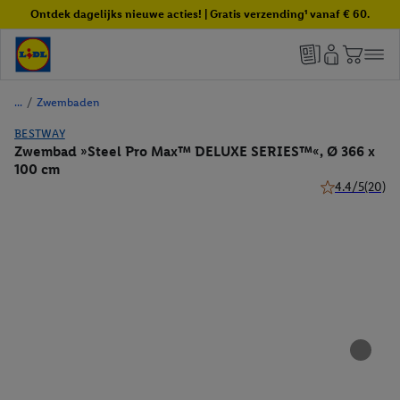
Ontdek dagelijks nieuwe acties! | Gratis verzending¹ vanaf € 60.
/
Zwembaden
BESTWAY
Zwembad »Steel Pro Max™ DELUXE SERIES™«, Ø 366 x
100 cm
4.4/5
(20)
4.4 van 5 sterr