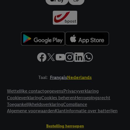
impressum hier.
Taal:
Français
Nederlands
Footerelement met links naar juridische teksten
Wettelijke contactgegevens
Privacyverklaring
Cookieverklaring
Cookies beheren
Herroepingsrecht
Toegankelijkheidsverklaring
Compliance
Algemene voorwaarden
Klantinformatie over batterijen
Bestelling herroepen