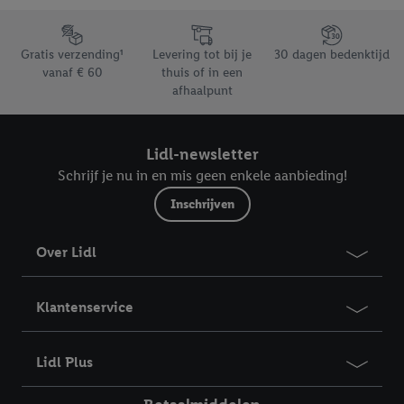
trekken, vindt u in onze
privacyverklaring
.
Je vindt het
Footerelement met de verschillende USPs van Lidl.be
impressum hier.
Gratis verzending¹
Levering tot bij je
30 dagen bedenktijd
vanaf € 60
thuis of in een
afhaalpunt
Lidl-newsletter
Schrijf je nu in en mis geen enkele aanbieding!
Inschrijven
Over Lidl
Klantenservice
Lidl Plus