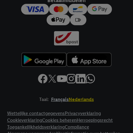
Betaalmiddelen
Taal:
Français
Nederlands
Footerelement met links naar juridische teksten
Wettelijke contactgegevens
Privacyverklaring
Cookieverklaring
Cookies beheren
Herroepingsrecht
Toegankelijkheidsverklaring
Compliance