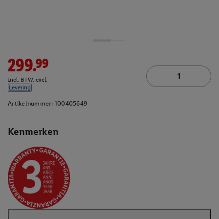
299.99
Incl. BTW. excl.
Levering
Artikelnummer:
100405649
Kenmerken