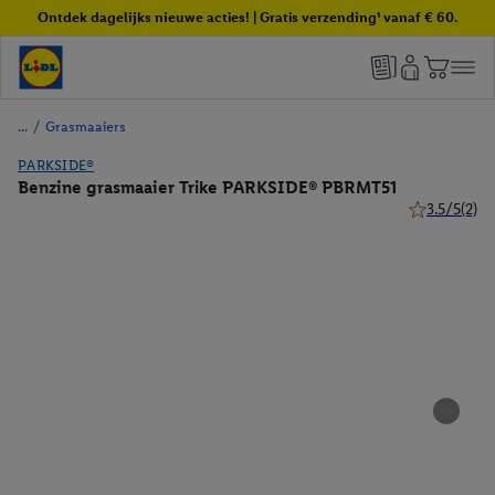
Ontdek dagelijks nieuwe acties! | Gratis verzending¹ vanaf € 60.
/
Grasmaaiers
PARKSIDE®
Benzine grasmaaier Trike PARKSIDE® PBRMT51
3.5/5
(2)
3.5 van 5 ste