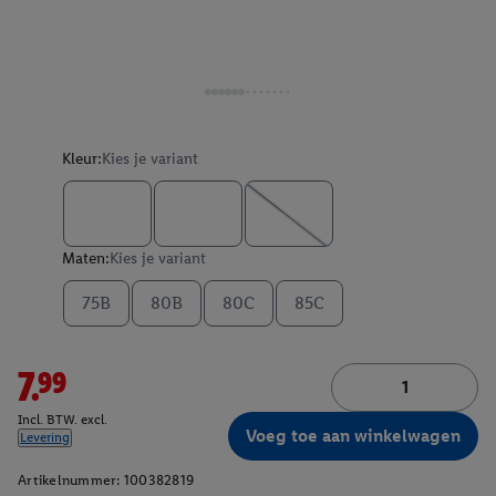
Kleur:
Kies je variant
Maten:
Kies je variant
75B
80B
80C
85C
7.99
Incl. BTW. excl.
Voeg toe aan winkelwagen
Levering
Artikelnummer:
100382819