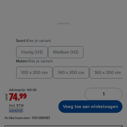
Soort:
Kies je variant
Stevig (H3)
Medium (H2)
Maten:
Kies je variant
100 x 200 cm
140 x 200 cm
160 x 200 cm
Adviesprijs: 149.00
74.99
vanaf
Incl. BTW.
Voeg toe aan winkelwagen
Levering
Artikelnummer:
100386985