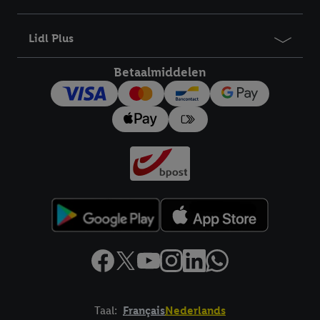
bewaartermijn van de gegevens en uw recht om uw
toestemming te allen tijde met vooruitwerkende kracht in te
Lidl Plus
trekken, vindt u in onze
privacyverklaring
.
Je vindt het
impressum hier.
Betaalmiddelen
Taal:
Français
Nederlands