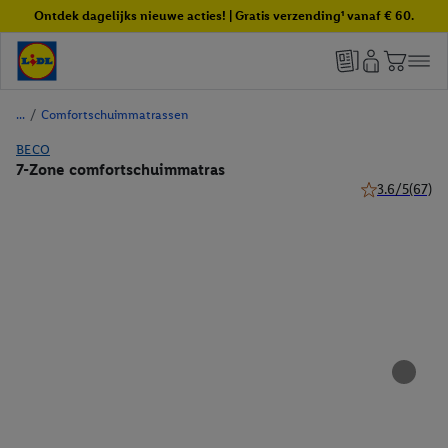
Ontdek dagelijks nieuwe acties! | Gratis verzending¹ vanaf € 60.
/
Comfortschuimmatrassen
BECO
7-Zone comfortschuimmatras
3.6/5
(67)
3.6 van 5 ster