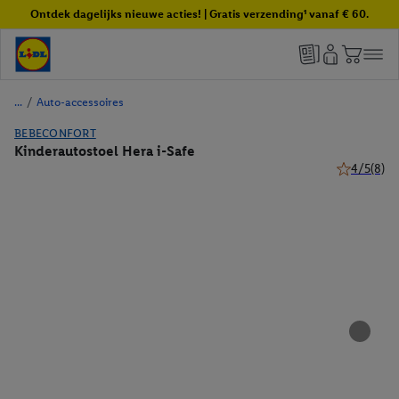
Ontdek dagelijks nieuwe acties! | Gratis verzending¹ vanaf € 60.
/
Auto-accessoires
BEBECONFORT
Kinderautostoel Hera i-Safe
4/5
(8)
4 van 5 ste