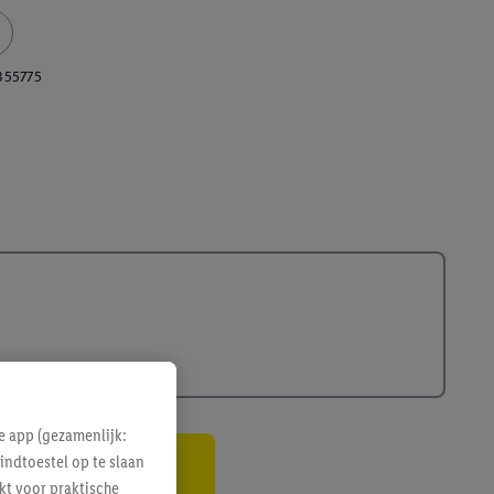
355775
e app (gezamenlijk:
indtoestel op te slaan
gte
kt voor praktische