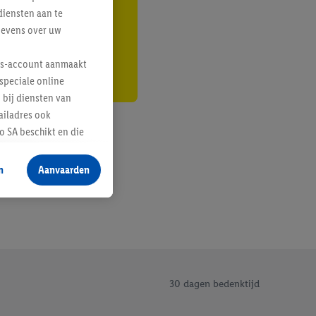
diensten aan te
r
gevens over uw
lus-account aanmaakt
speciale online
 bij diensten van
ailadres ook
 SA beschikt en die
 voor producten waarin
n
Aanvaarden
te voegen, maar het
n als er met behulp
arover Criteo SA
gevensverwerking.
taan. Door op
eer informatie,
30 dagen bedenktijd
 vooruitwerkende