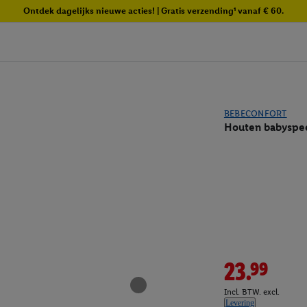
Ontdek dagelijks nieuwe acties! | Gratis verzending¹ vanaf € 60.
BEBECONFORT
Houten babyspe
23.99
Incl. BTW. excl.
Levering