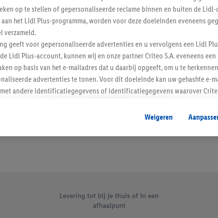
tieken op te stellen of gepersonaliseerde reclame binnen en buiten de Lidl-
Schrijf je in op de newslette
t aan het Lidl Plus-programma, worden voor deze doeleinden eveneens ge
l verzameld.
Inschrijven
ing geeft voor gepersonaliseerde advertenties en u vervolgens een Lidl P
de Lidl Plus-account, kunnen wij en onze partner Criteo S.A. eveneens een 
ken op basis van het e-mailadres dat u daarbij opgeeft, om u te herkennen
naliseerde advertenties te tonen. Voor dit doeleinde kan uw gehashte e-m
t andere identificatiegegevens of identificatiegegevens waarover Criteo
en.
aat, kunnen advertenties in het kader van retargeting, d.w.z. advertenties
Weigeren
Aanpasse
nd (bijvoorbeeld door het product in de webshop aan uw winkelmandje toe 
verschillende apparaten en verschillende Lidl-diensten worden weergegeve
adres en eventuele andere identificatiegegevens/identificatiegegevens wa
dapparaten of Lidl-diensten aan u kunnen worden toegewezen.
 u individuele doeleinden toestaan en meer informatie vinden over de ge
likken, kunt u alleen het gebruik van de noodzakelijke technologieën toes
, stemt u in met alle verwerkingen voor alle bovengenoemde doeleinden. M
Levering tot bij je thuis of in een
afhaalpunt
mijn van de gegevens en uw recht om uw toestemming te allen tijde met