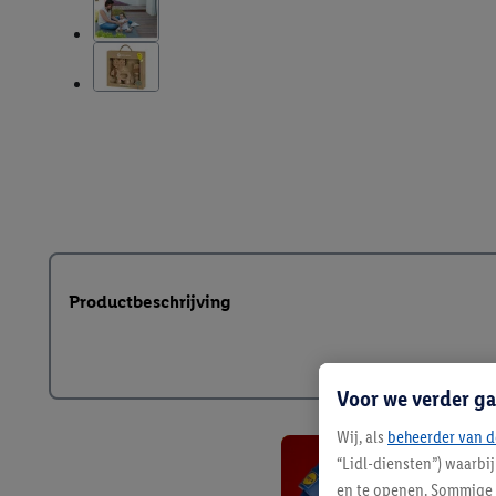
Productbeschrijving
Voor we verder ga
Wij, als
beheerder van d
“Lidl-diensten”) waarbi
en te openen. Sommige 