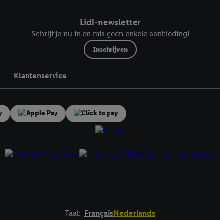
ndt u in onze
privacyverklaring
.
Je vindt het impressum hier.
Lidl-newsletter
Schrijf je nu in en mis geen enkele aanbieding!
Inschrijven
Klantenservice
Taal:
Français
Nederlands