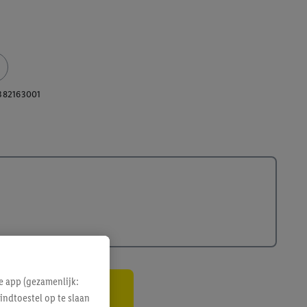
382163001
e app (gezamenlijk:
indtoestel op te slaan
gte