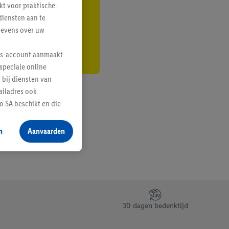
kt voor praktische
r
diensten aan te
gevens over uw
lus-account aanmaakt
speciale online
 bij diensten van
ailadres ook
 SA beschikt en die
 voor producten waarin
n
Aanvaarden
te voegen, maar het
n als er met behulp
arover Criteo SA
gevensverwerking.
taan. Door op
30 dagen bedenktijd
eer informatie,
 vooruitwerkende