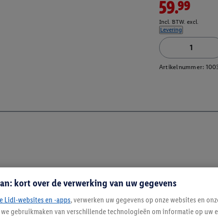
59.99
Incl. BTW. excl.
Levering
Artikelnummer:
100
an: kort over de verwerking van uw gegevens
e Lidl-websites en -apps
, verwerken uw gegevens op onze websites en onz
j we gebruikmaken van verschillende technologieën om informatie op uw e
Blijf op de hoo