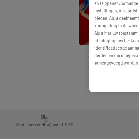
en te openen. Sommige 
instellingen, om statis
bieden. Als u deelneem
koopgedrag in de winke
Als u hier uw toestemm
of inlogt op uw bestaan
identificatiecode aanma
derden en om u geperso
samengevoegd worden me
aan u toegewezen werd
Als u hiermee akkoord g
u interesse hebt getoo
niet te kopen), ook op 
van uw gehashte e-mail
beschikt, meerdere ein
Onder “Aanpassen” kunt
Footerelement met de verschillende USPs van Lidl.be
Door op “weigeren” te k
Gratis verzending¹ vanaf € 60
“aanvaarden” te klikken
waaronder de bewaarter