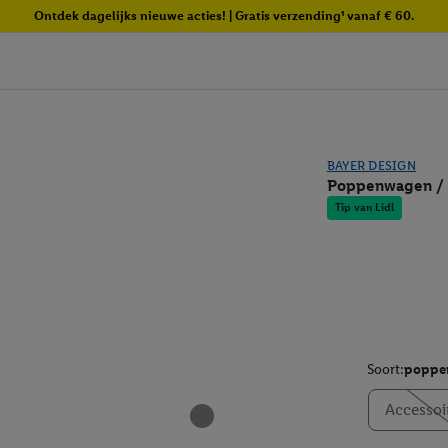
Ontdek dagelijks nieuwe acties! | Gratis verzending¹ vanaf € 60.
BAYER DESIGN
Poppenwagen /
Tip van Lidl
Soort:
poppe
Accessoi