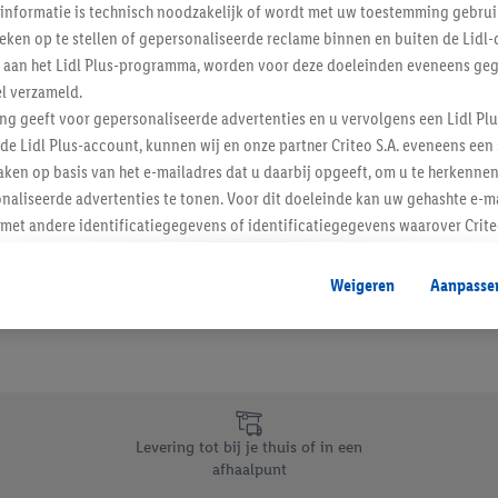
informatie is technisch noodzakelijk of wordt met uw toestemming gebrui
Schrijf je in op de newslette
tieken op te stellen of gepersonaliseerde reclame binnen en buiten de Lidl-
t aan het Lidl Plus-programma, worden voor deze doeleinden eveneens ge
l verzameld.
Inschrijven
ing geeft voor gepersonaliseerde advertenties en u vervolgens een Lidl P
de Lidl Plus-account, kunnen wij en onze partner Criteo S.A. eveneens een 
ken op basis van het e-mailadres dat u daarbij opgeeft, om u te herkennen
naliseerde advertenties te tonen. Voor dit doeleinde kan uw gehashte e-m
t andere identificatiegegevens of identificatiegegevens waarover Criteo
en.
aat, kunnen advertenties in het kader van retargeting, d.w.z. advertenties
Weigeren
Aanpasse
nd (bijvoorbeeld door het product in de webshop aan uw winkelmandje toe 
verschillende apparaten en verschillende Lidl-diensten worden weergegeve
adres en eventuele andere identificatiegegevens/identificatiegegevens wa
dapparaten of Lidl-diensten aan u kunnen worden toegewezen.
 u individuele doeleinden toestaan en meer informatie vinden over de ge
likken, kunt u alleen het gebruik van de noodzakelijke technologieën toes
Levering tot bij je thuis of in een
, stemt u in met alle verwerkingen voor alle bovengenoemde doeleinden. M
afhaalpunt
mijn van de gegevens en uw recht om uw toestemming te allen tijde met