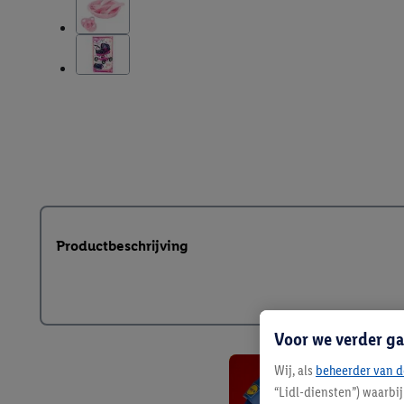
Productbeschrijving
Voor we verder ga
Wij, als
beheerder van d
“Lidl-diensten”) waarbi