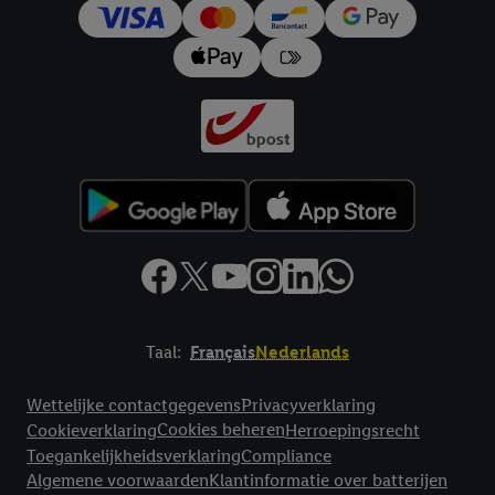
trekken, vindt u in onze
privacyverklaring
.
Je vindt het
impressum hier.
Taal:
Français
Nederlands
Footerelement met links naar juridische teksten
Wettelijke contactgegevens
Privacyverklaring
Cookies beheren
Cookieverklaring
Herroepingsrecht
Toegankelijkheidsverklaring
Compliance
Algemene voorwaarden
Klantinformatie over batterijen