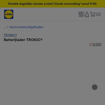
Ontdek dagelijks nieuwe acties! | Gratis verzending¹ vanaf € 60.
/
Kantoorbenodigdheden
TRONIC®
Batterijlader TRONIC®
5/5
(2)
5 van 5 ste