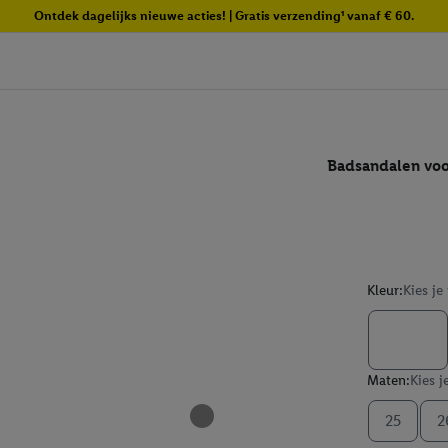
Ontdek dagelijks nieuwe acties! | Gratis verzending¹ vanaf € 60.
Badsandalen voo
Kleur:
Kies je
Maten:
Kies j
25
2