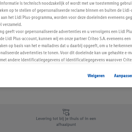
informatie is technisch noodzakelijk of wordt met uw toestemming gebrui
Schrijf je in op de newslette
tieken op te stellen of gepersonaliseerde reclame binnen en buiten de Lidl-
t aan het Lidl Plus-programma, worden voor deze doeleinden eveneens ge
l verzameld.
Inschrijven
ing geeft voor gepersonaliseerde advertenties en u vervolgens een Lidl P
de Lidl Plus-account, kunnen wij en onze partner Criteo S.A. eveneens een 
ken op basis van het e-mailadres dat u daarbij opgeeft, om u te herkennen
naliseerde advertenties te tonen. Voor dit doeleinde kan uw gehashte e-m
t andere identificatiegegevens of identificatiegegevens waarover Criteo
en.
aat, kunnen advertenties in het kader van retargeting, d.w.z. advertenties
Weigeren
Aanpasse
nd (bijvoorbeeld door het product in de webshop aan uw winkelmandje toe 
verschillende apparaten en verschillende Lidl-diensten worden weergegeve
adres en eventuele andere identificatiegegevens/identificatiegegevens wa
dapparaten of Lidl-diensten aan u kunnen worden toegewezen.
 u individuele doeleinden toestaan en meer informatie vinden over de ge
likken, kunt u alleen het gebruik van de noodzakelijke technologieën toes
Levering tot bij je thuis of in een
, stemt u in met alle verwerkingen voor alle bovengenoemde doeleinden. M
afhaalpunt
mijn van de gegevens en uw recht om uw toestemming te allen tijde met