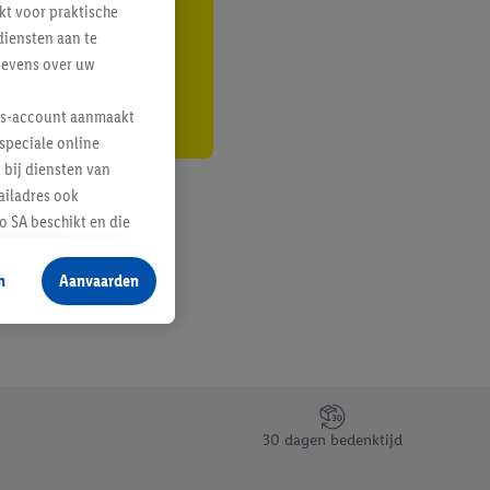
kt voor praktische
r
diensten aan te
gevens over uw
lus-account aanmaakt
speciale online
 bij diensten van
ailadres ook
 SA beschikt en die
 voor producten waarin
n
Aanvaarden
te voegen, maar het
n als er met behulp
arover Criteo SA
gevensverwerking.
taan. Door op
30 dagen bedenktijd
eer informatie,
 vooruitwerkende