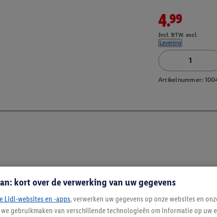
4.99
Incl. BTW. excl.
Levering
Artikelnummer:
100
an: kort over de verwerking van uw gegevens
e Lidl-websites en -apps
, verwerken uw gegevens op onze websites en onz
j we gebruikmaken van verschillende technologieën om informatie op uw e
Blijf op de hoo