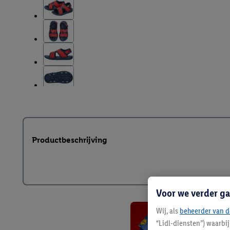
Productbeschrijving
Voor we verder ga
Wij, als
beheerder van d
“Lidl-diensten”) waarbi