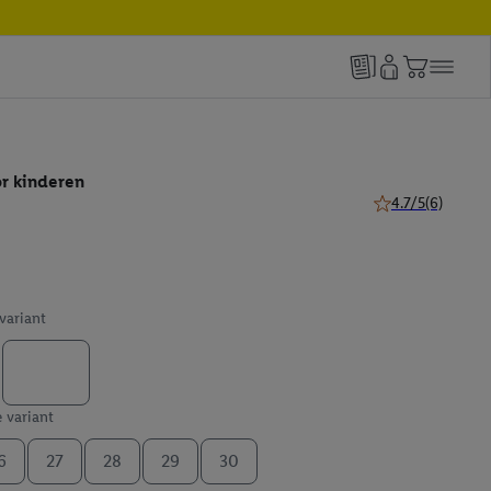
r kinderen
4.7/5
(6)
4.7 van 5 sterren 
 variant
e variant
6
27
28
29
30