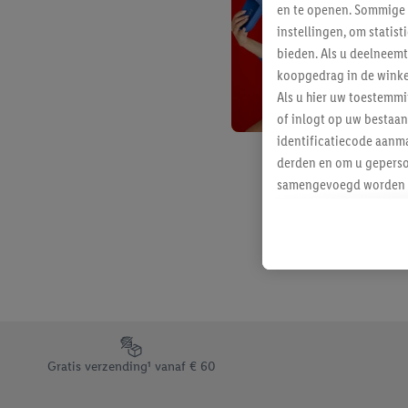
en te openen. Sommige 
instellingen, om statis
bieden. Als u deelneem
koopgedrag in de winke
Als u hier uw toestemm
of inlogt op uw bestaan
identificatiecode aanma
derden en om u geperso
samengevoegd worden me
aan u toegewezen werd
Als u hiermee akkoord g
u interesse hebt getoo
niet te kopen), ook op 
van uw gehashte e-mail
beschikt, meerdere ein
Onder “Aanpassen” kunt
Footerelement met de verschillende USPs van Lidl.be
Door op “weigeren” te k
Gratis verzending¹ vanaf € 60
“aanvaarden” te klikken
waaronder de bewaarter