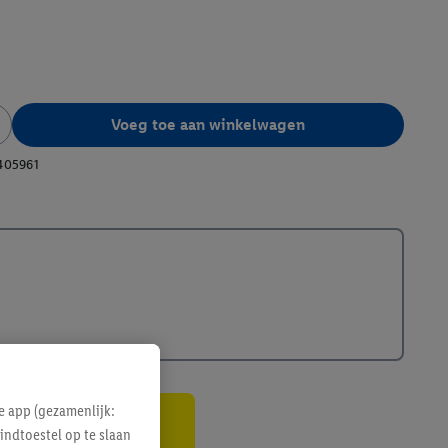
Voeg toe aan winkelwagen
405961
e app (gezamenlijk:
indtoestel op te slaan
gte