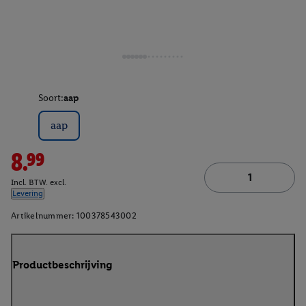
Soort:
aap
aap
8.99
Incl. BTW. excl.
Levering
Artikelnummer:
100378543002
Productbeschrijving