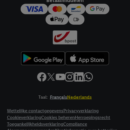
Betaalmiddelen
trekken, vindt u in onze
privacyverklaring
.
Je vindt het
impressum hier.
Taal:
Français
Nederlands
Footerelement met links naar juridische teksten
Wettelijke contactgegevens
Privacyverklaring
Cookieverklaring
Cookies beheren
Herroepingsrecht
Toegankelijkheidsverklaring
Compliance