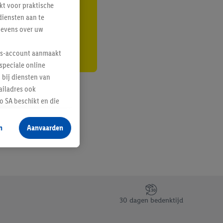
kt voor praktische
r
diensten aan te
gevens over uw
lus-account aanmaakt
speciale online
 bij diensten van
ailadres ook
 SA beschikt en die
 voor producten waarin
n
Aanvaarden
te voegen, maar het
n als er met behulp
arover Criteo SA
gevensverwerking.
taan. Door op
30 dagen bedenktijd
eer informatie,
 vooruitwerkende