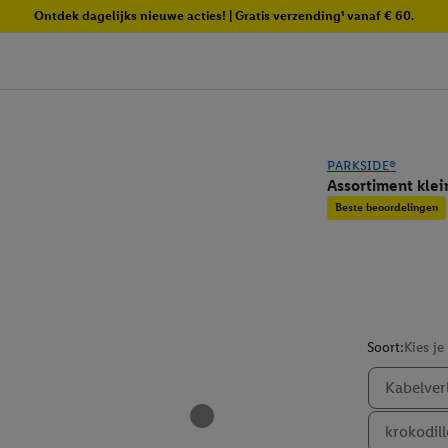
Ontdek dagelijks nieuwe acties! | Gratis verzending¹ vanaf € 60.
PARKSIDE®
Assortiment kle
Beste beoordelingen
Soort:
Kies je
Kabelver
krokodil