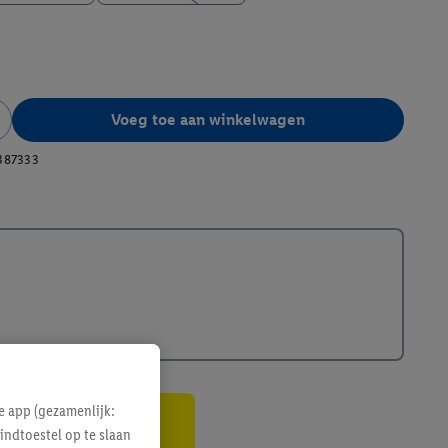
Voeg toe aan winkelwagen
387333
e app (gezamenlijk:
indtoestel op te slaan
gte