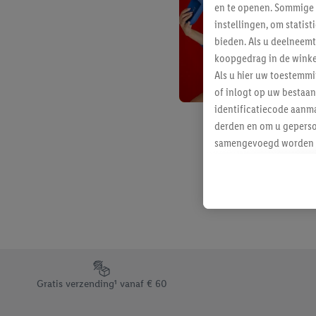
en te openen. Sommige 
instellingen, om statis
bieden. Als u deelneem
koopgedrag in de winke
Als u hier uw toestemm
of inlogt op uw bestaan
identificatiecode aanma
derden en om u geperso
samengevoegd worden me
aan u toegewezen werd
Als u hiermee akkoord g
u interesse hebt getoo
niet te kopen), ook op 
van uw gehashte e-mail
beschikt, meerdere ein
Onder “Aanpassen” kunt
Footerelement met de verschillende USPs van Lidl.be
Door op “weigeren” te k
Gratis verzending¹ vanaf € 60
“aanvaarden” te klikken
waaronder de bewaarter