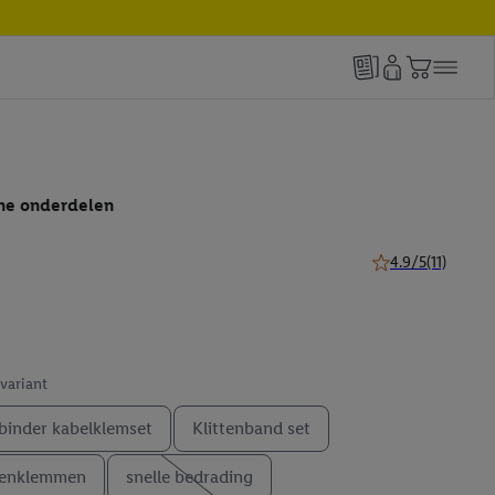
ine onderdelen
4.9/5
(11)
4.9 van 5 sterren (
 variant
binder kabelklemset
Klittenband set
lenklemmen
snelle bedrading