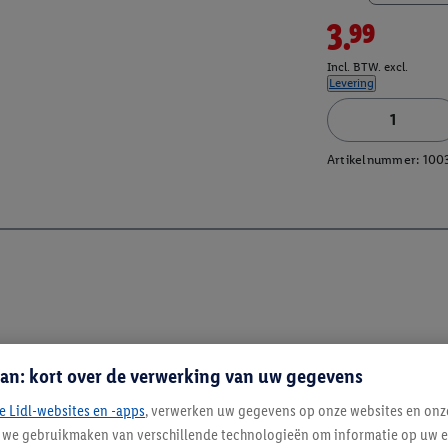
3.99
Incl. BTW. excl.
Levering
Artikelnummer:
100
an: kort over de verwerking van uw gegevens
e Lidl-websites en -apps
, verwerken uw gegevens op onze websites en onz
j we gebruikmaken van verschillende technologieën om informatie op uw e
Blijf op de hoo