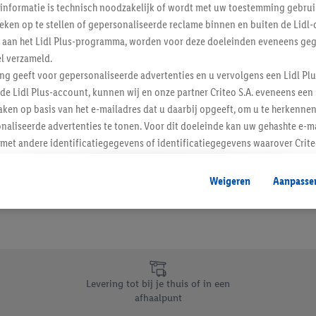
informatie is technisch noodzakelijk of wordt met uw toestemming gebrui
Schrijf je in op de newslette
tieken op te stellen of gepersonaliseerde reclame binnen en buiten de Lidl-
t aan het Lidl Plus-programma, worden voor deze doeleinden eveneens ge
l verzameld.
Inschrijven
ing geeft voor gepersonaliseerde advertenties en u vervolgens een Lidl P
de Lidl Plus-account, kunnen wij en onze partner Criteo S.A. eveneens een 
ken op basis van het e-mailadres dat u daarbij opgeeft, om u te herkennen
naliseerde advertenties te tonen. Voor dit doeleinde kan uw gehashte e-m
t andere identificatiegegevens of identificatiegegevens waarover Criteo
en.
aat, kunnen advertenties in het kader van retargeting, d.w.z. advertenties
Weigeren
Aanpasse
nd (bijvoorbeeld door het product in de webshop aan uw winkelmandje toe 
verschillende apparaten en verschillende Lidl-diensten worden weergegeve
adres en eventuele andere identificatiegegevens/identificatiegegevens wa
dapparaten of Lidl-diensten aan u kunnen worden toegewezen.
 u individuele doeleinden toestaan en meer informatie vinden over de ge
likken, kunt u alleen het gebruik van de noodzakelijke technologieën toes
Levering tot bij je thuis of in een
, stemt u in met alle verwerkingen voor alle bovengenoemde doeleinden. M
afhaalpunt
mijn van de gegevens en uw recht om uw toestemming te allen tijde met