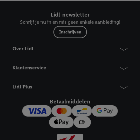
interesse hebt getoond (bijvoorbeeld door het product in de
webshop aan uw winkelmandje toe te voegen, maar het niet te
Lidl-newsletter
kopen), ook op verschillende apparaten en verschillende Lidl-
Schrijf je nu in en mis geen enkele aanbieding!
diensten worden weergegeven als er met behulp van uw
Inschrijven
gehashte e-mailadres en eventuele andere
identificatiegegevens/identificatiegegevens waarover Criteo
Over Lidl
SA beschikt, meerdere eindapparaten of Lidl-diensten aan u
kunnen worden toegewezen.
Onder “Aanpassen” kunt u individuele doeleinden toestaan en
Klantenservice
meer informatie vinden over de gegevensverwerking.
Door op “weigeren” te klikken, kunt u alleen het gebruik van de
Lidl Plus
noodzakelijke technologieën toestaan. Door op “aanvaarden” te
klikken, stemt u in met alle verwerkingen voor alle
Betaalmiddelen
bovengenoemde doeleinden. Meer informatie, waaronder de
bewaartermijn van de gegevens en uw recht om uw
toestemming te allen tijde met vooruitwerkende kracht in te
trekken, vindt u in onze
privacyverklaring
.
Je vindt het
impressum hier.