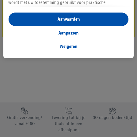
Blijf op de hoogte
wordt met uw toestemming gebruikt voor praktische
instellingen, om statistieken op te stellen of gepersonaliseerde
Schrijf je in op de newsletter
reclame binnen en buiten de Lidl-diensten aan te bieden. Als u
Aanvaarden
deelneemt aan het Lidl Plus-programma, worden voor deze
Inschrijven
doeleinden eveneens gegevens over uw koopgedrag in de
Aanpassen
winkel verzameld.
Als u hier uw toestemming geeft voor gepersonaliseerde
Weigeren
advertenties en u vervolgens een Lidl Plus-account aanmaakt
of inlogt op uw bestaande Lidl Plus-account, kunnen wij en
onze partner Criteo S.A. eveneens een speciale online
identificatiecode aanmaken op basis van het e-mailadres dat u
daarbij opgeeft, om u te herkennen bij diensten van derden en
om u gepersonaliseerde advertenties te tonen. Voor dit
doeleinde kan uw gehashte e-mailadres ook samengevoegd
worden met andere identificatiegegevens of
Footerelement met de verschillende USPs van Lidl.be
identificatiegegevens waarover Criteo SA beschikt en die aan u
Gratis verzending¹
Levering tot bij je
30 dagen bedenktijd
toegewezen werden.
vanaf € 60
thuis of in een
Als u hiermee akkoord gaat, kunnen advertenties in het kader
afhaalpunt
van retargeting, d.w.z. advertenties voor producten waarin u