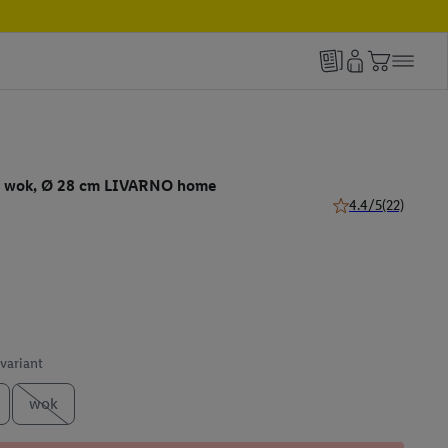
/ wok, Ø 28 cm LIVARNO home
4.4/5
(22)
4.4 van 5 sterren (
 variant
wok