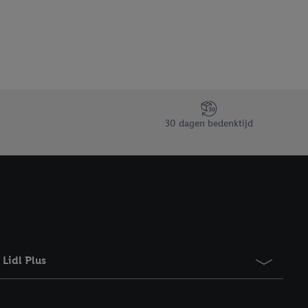
gevensverwerking.
taan. Door op
eer informatie,
 vooruitwerkende
30 dagen bedenktijd
Lidl Plus