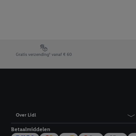
beschikt, meerdere ein
Onder “Aanpassen” kunt
Door op “weigeren” te k
“aanvaarden” te klikken
waaronder de bewaarter
kracht in te trekken, vi
Footerelement met de verschillende USPs van Lidl.be
Gratis verzending¹ vanaf € 60
Over Lidl
Betaalmiddelen