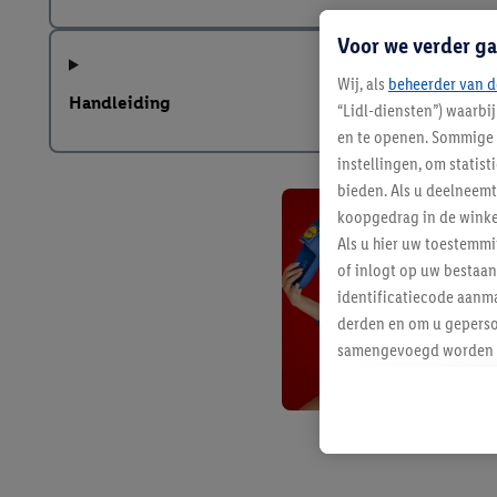
Voor we verder ga
Wij, als
beheerder van d
Handleiding
“Lidl-diensten”) waarbi
en te openen. Sommige 
instellingen, om statis
bieden. Als u deelneem
koopgedrag in de winke
Als u hier uw toestemm
of inlogt op uw bestaan
identificatiecode aanma
derden en om u geperso
samengevoegd worden me
aan u toegewezen werd
Als u hiermee akkoord g
u interesse hebt getoo
niet te kopen), ook op 
van uw gehashte e-mail