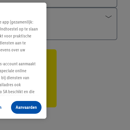
e app (gezamenlijk:
indtoestel op te slaan
kt voor praktische
diensten aan te
gevens over uw
gte
lus-account aanmaakt
speciale online
r
 bij diensten van
ailadres ook
 SA beschikt en die
 voor producten waarin
n
Aanvaarden
te voegen, maar het
n als er met behulp
arover Criteo SA