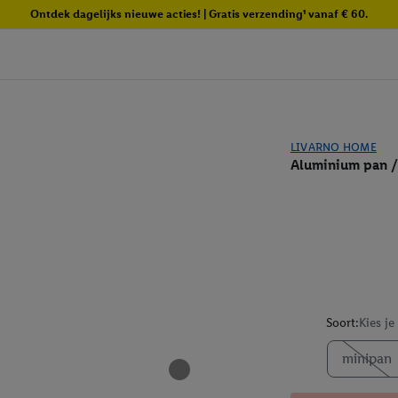
Ontdek dagelijks nieuwe acties! | Gratis verzending¹ vanaf € 60.
LIVARNO HOME
Aluminium pan 
Soort:
Kies je
minipan