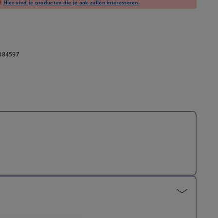
t!
Hier vind je producten die je ook zullen interesseren.
384597