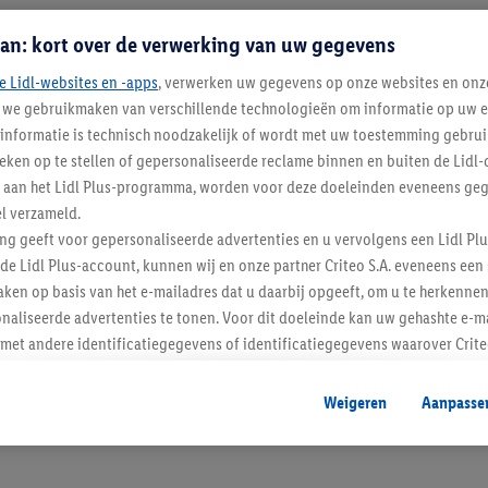
an: kort over de verwerking van uw gegevens
e Lidl-websites en -apps
, verwerken uw gegevens op onze websites en onz
j we gebruikmaken van verschillende technologieën om informatie op uw e
informatie is technisch noodzakelijk of wordt met uw toestemming gebrui
tieken op te stellen of gepersonaliseerde reclame binnen en buiten de Lidl-
t aan het Lidl Plus-programma, worden voor deze doeleinden eveneens ge
l verzameld.
Blijf op de hoo
ing geeft voor gepersonaliseerde advertenties en u vervolgens een Lidl P
de Lidl Plus-account, kunnen wij en onze partner Criteo S.A. eveneens een 
Schrijf je in op de newslette
ken op basis van het e-mailadres dat u daarbij opgeeft, om u te herkennen
naliseerde advertenties te tonen. Voor dit doeleinde kan uw gehashte e-m
Inschrijven
t andere identificatiegegevens of identificatiegegevens waarover Criteo
en.
aat, kunnen advertenties in het kader van retargeting, d.w.z. advertenties
Weigeren
Aanpasse
nd (bijvoorbeeld door het product in de webshop aan uw winkelmandje toe 
verschillende apparaten en verschillende Lidl-diensten worden weergegeve
adres en eventuele andere identificatiegegevens/identificatiegegevens wa