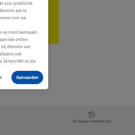
kt voor praktische
r
diensten aan te
gevens over uw
lus-account aanmaakt
speciale online
 bij diensten van
ailadres ook
 SA beschikt en die
 voor producten waarin
n
Aanvaarden
te voegen, maar het
n als er met behulp
arover Criteo SA
gevensverwerking.
taan. Door op
30 dagen bedenktijd
eer informatie,
 vooruitwerkende