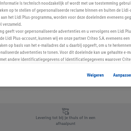
informatie is technisch noodzakelijk of wordt met uw toestemming gebrui
Schrijf je in op de newslette
tieken op te stellen of gepersonaliseerde reclame binnen en buiten de Lidl-
t aan het Lidl Plus-programma, worden voor deze doeleinden eveneens ge
l verzameld.
Inschrijven
ing geeft voor gepersonaliseerde advertenties en u vervolgens een Lidl P
de Lidl Plus-account, kunnen wij en onze partner Criteo S.A. eveneens een 
ken op basis van het e-mailadres dat u daarbij opgeeft, om u te herkennen
naliseerde advertenties te tonen. Voor dit doeleinde kan uw gehashte e-m
t andere identificatiegegevens of identificatiegegevens waarover Criteo
en.
aat, kunnen advertenties in het kader van retargeting, d.w.z. advertenties
Weigeren
Aanpasse
nd (bijvoorbeeld door het product in de webshop aan uw winkelmandje toe 
verschillende apparaten en verschillende Lidl-diensten worden weergegeve
adres en eventuele andere identificatiegegevens/identificatiegegevens wa
dapparaten of Lidl-diensten aan u kunnen worden toegewezen.
 u individuele doeleinden toestaan en meer informatie vinden over de ge
likken, kunt u alleen het gebruik van de noodzakelijke technologieën toes
Levering tot bij je thuis of in een
, stemt u in met alle verwerkingen voor alle bovengenoemde doeleinden. M
afhaalpunt
mijn van de gegevens en uw recht om uw toestemming te allen tijde met