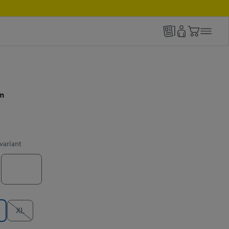
en
 variant
XL