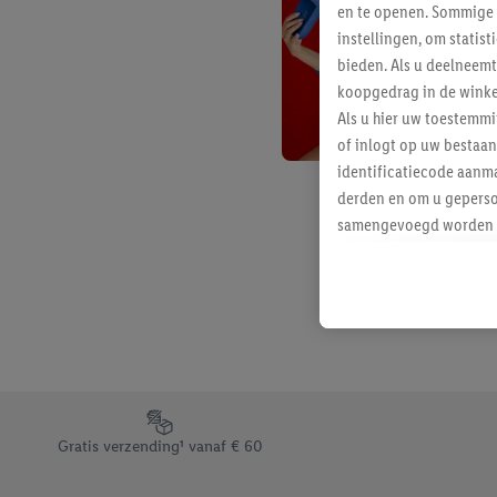
en te openen. Sommige 
instellingen, om statis
bieden. Als u deelneem
koopgedrag in de winke
Als u hier uw toestemm
of inlogt op uw bestaan
identificatiecode aanma
derden en om u geperso
samengevoegd worden me
aan u toegewezen werd
Als u hiermee akkoord g
u interesse hebt getoo
niet te kopen), ook op 
van uw gehashte e-mail
beschikt, meerdere ein
Onder “Aanpassen” kunt
Footerelement met de verschillende USPs van Lidl.be
Door op “weigeren” te k
Gratis verzending¹ vanaf € 60
“aanvaarden” te klikken
waaronder de bewaarter