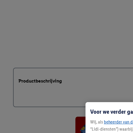
Productbeschrijving
Voor we verder ga
Wij, als
beheerder van d
“Lidl-diensten”) waarbi