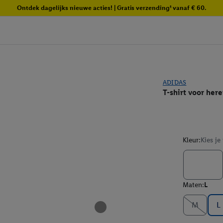
Ontdek dagelijks nieuwe acties! | Gratis verzending¹ vanaf € 60.
ADIDAS
T-shirt voor her
Kleur:
Kies je
Maten:
L
M
L