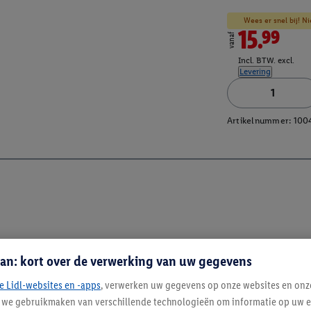
Wees er snel bij! Ni
15.99
vanaf
Incl. BTW. excl.
Levering
Artikelnummer:
100
an: kort over de verwerking van uw gegevens
e Lidl-websites en -apps
, verwerken uw gegevens op onze websites en onz
j we gebruikmaken van verschillende technologieën om informatie op uw e
Blijf op de hoo