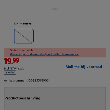
Kleur:
zwart
Online uitverkocht!
Hier vind je producten die je ook zullen interesseren.
19.99
Mail me bij voorraad
Incl. BTW. excl.
Levering
Artikelnummer:
100385581003
Productbeschrijving