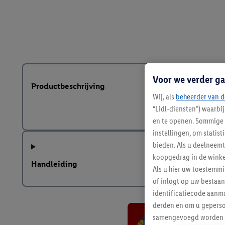
Voor we verder ga
Productbeschrijving
Wij, als
beheerder van d
“Lidl-diensten”) waarbi
en te openen. Sommige 
instellingen, om statis
bieden. Als u deelneem
koopgedrag in de winke
Handleiding
Als u hier uw toestemm
of inlogt op uw bestaan
identificatiecode aanma
derden en om u geperso
samengevoegd worden me