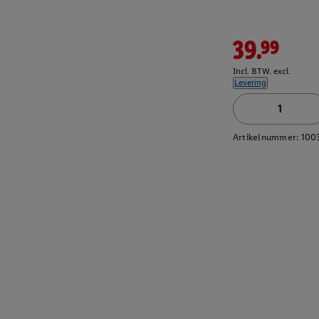
39.99
Incl. BTW. excl.
Levering
Artikelnummer:
100