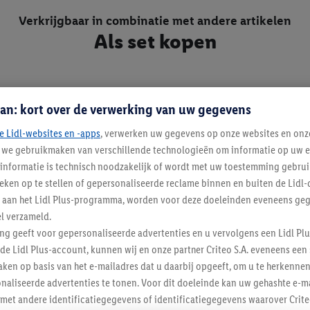
Verkrijgbaar in combinatie met andere artikelen
Als set kopen
an: kort over de verwerking van uw gegevens
e Lidl-websites en -apps
, verwerken uw gegevens op onze websites en onz
j we gebruikmaken van verschillende technologieën om informatie op uw e
informatie is technisch noodzakelijk of wordt met uw toestemming gebrui
tieken op te stellen of gepersonaliseerde reclame binnen en buiten de Lidl-
t aan het Lidl Plus-programma, worden voor deze doeleinden eveneens ge
l verzameld.
ing geeft voor gepersonaliseerde advertenties en u vervolgens een Lidl P
de Lidl Plus-account, kunnen wij en onze partner Criteo S.A. eveneens een 
ken op basis van het e-mailadres dat u daarbij opgeeft, om u te herkennen
naliseerde advertenties te tonen. Voor dit doeleinde kan uw gehashte e-m
t andere identificatiegegevens of identificatiegegevens waarover Criteo