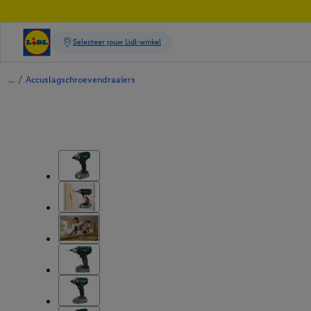
/
Accuslagschroevendraaiers