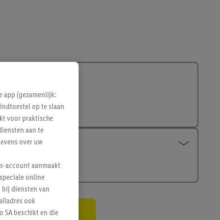
e app (gezamenlijk:
indtoestel op te slaan
kt voor praktische
diensten aan te
gevens over uw
lus-account aanmaakt
speciale online
 bij diensten van
ailadres ook
 SA beschikt en die