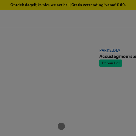
Ontdek dagelijks nieuwe acties! | Gratis verzending¹ vanaf € 60.
PARKSIDE®
Accuslagmoersl
Tip van Lidl