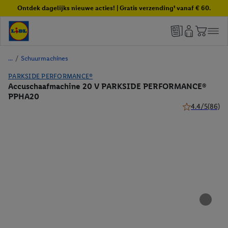
Ontdek dagelijks nieuwe acties! | Gratis verzending¹ vanaf € 60.
/
Schuurmachines
PARKSIDE PERFORMANCE®
Accuschaafmachine 20 V PARKSIDE PERFORMANCE®
PPHA20
4.4/5
(86)
4.4 van 5 sterr