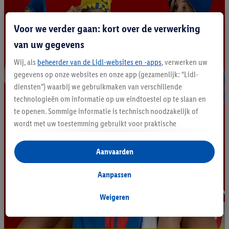
Voor we verder gaan: kort over de verwerking
van uw gegevens
Wij, als
beheerder van de Lidl-websites en -apps
, verwerken uw
gegevens op onze websites en onze app (gezamenlijk: “Lidl-
diensten”) waarbij we gebruikmaken van verschillende
technologieën om informatie op uw eindtoestel op te slaan en
te openen. Sommige informatie is technisch noodzakelijk of
wordt met uw toestemming gebruikt voor praktische
instellingen, om statistieken op te stellen of gepersonaliseerde
reclame binnen en buiten de Lidl-diensten aan te bieden. Als u
Aanvaarden
deelneemt aan het Lidl Plus-programma, worden voor deze
doeleinden eveneens gegevens over uw koopgedrag in de
Aanpassen
winkel verzameld.
Als u hier uw toestemming geeft voor gepersonaliseerde
Weigeren
advertenties en u vervolgens een Lidl Plus-account aanmaakt
of inlogt op uw bestaande Lidl Plus-account, kunnen wij en