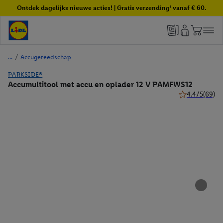
Ontdek dagelijks nieuwe acties! | Gratis verzending¹ vanaf € 60.
/
Accugereedschap
PARKSIDE®
Accumultitool met accu en oplader 12 V PAMFWS12
4.4/5
(69)
4.4 van 5 sterr