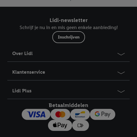
meer informatie vinden over de gegevensverwerking.
Door op “weigeren” te klikken, kunt u alleen het gebruik van de
Lidl-newsletter
noodzakelijke technologieën toestaan. Door op “aanvaarden” te
klikken, stemt u in met alle verwerkingen voor alle
Schrijf je nu in en mis geen enkele aanbieding!
bovengenoemde doeleinden. Meer informatie, waaronder de
Inschrijven
bewaartermijn van de gegevens en uw recht om uw
toestemming te allen tijde met vooruitwerkende kracht in te
Over Lidl
trekken, vindt u in onze
privacyverklaring
.
Je vindt het
impressum hier.
Klantenservice
Lidl Plus
Betaalmiddelen