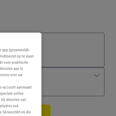
e app (gezamenlijk:
indtoestel op te slaan
kt voor praktische
diensten aan te
gevens over uw
lus-account aanmaakt
speciale online
 bij diensten van
ailadres ook
 SA beschikt en die