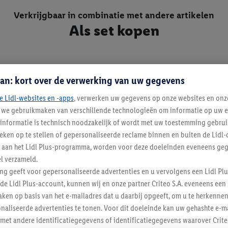
Verkrijgbaar in combinatie met andere artikelen
Als set kopen
an: kort over de verwerking van uw gegevens
e Lidl-websites en -apps
, verwerken uw gegevens op onze websites en onz
j we gebruikmaken van verschillende technologieën om informatie op uw e
informatie is technisch noodzakelijk of wordt met uw toestemming gebrui
tieken op te stellen of gepersonaliseerde reclame binnen en buiten de Lidl-
t aan het Lidl Plus-programma, worden voor deze doeleinden eveneens ge
l verzameld.
ing geeft voor gepersonaliseerde advertenties en u vervolgens een Lidl P
de Lidl Plus-account, kunnen wij en onze partner Criteo S.A. eveneens een 
ken op basis van het e-mailadres dat u daarbij opgeeft, om u te herkennen
naliseerde advertenties te tonen. Voor dit doeleinde kan uw gehashte e-m
t andere identificatiegegevens of identificatiegegevens waarover Criteo