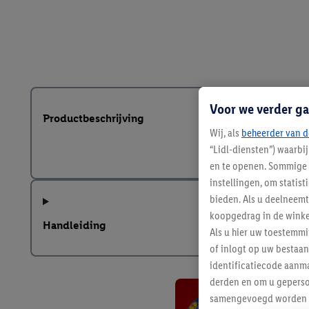
Voor we verder ga
Productbeschrijving
Wij, als
beheerder van d
“Lidl-diensten”) waarbi
en te openen. Sommige 
instellingen, om statis
bieden. Als u deelneem
koopgedrag in de winke
Handleiding
Als u hier uw toestemm
of inlogt op uw bestaan
identificatiecode aanma
derden en om u geperso
samengevoegd worden me