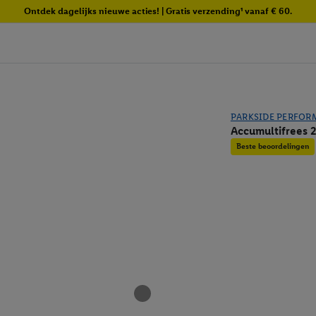
Ontdek dagelijks nieuwe acties! | Gratis verzending¹ vanaf € 60.
PARKSIDE PERFOR
Accumultifree
Beste beoordelingen