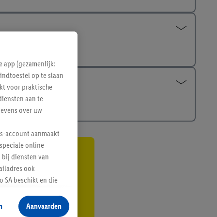
e app (gezamenlijk:
indtoestel op te slaan
kt voor praktische
diensten aan te
gevens over uw
lus-account aanmaakt
speciale online
 bij diensten van
gte
ailadres ook
r
 SA beschikt en die
 voor producten waarin
n
Aanvaarden
te voegen, maar het