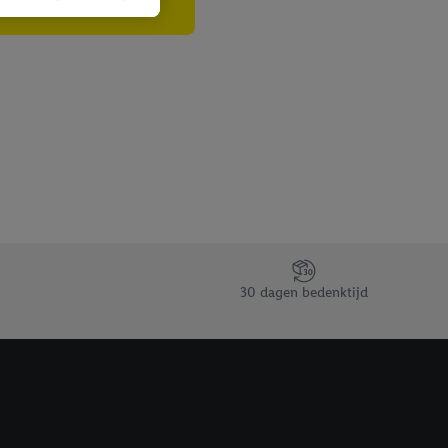
n als er met behulp
arover Criteo SA
gevensverwerking.
taan. Door op
eer informatie,
 vooruitwerkende
30 dagen bedenktijd