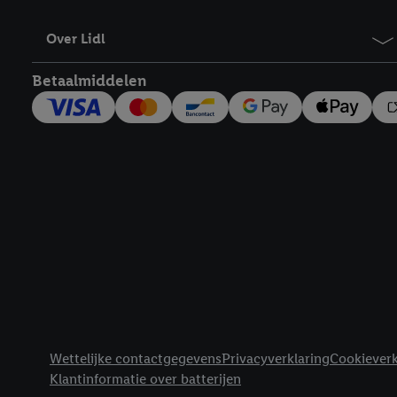
Over Lidl
Betaalmiddelen
Footerelement met links naar juridische teksten
Wettelijke contactgegevens
Privacyverklaring
Cookieverk
Klantinformatie over batterijen