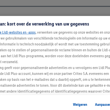
an: kort over de verwerking van uw gegevens
e Lidl-websites en -apps
, verwerken uw gegevens op onze websites en onz
j we gebruikmaken van verschillende technologieën om informatie op uw e
informatie is technisch noodzakelijk of wordt met uw toestemming gebrui
tieken op te stellen of gepersonaliseerde reclame binnen en buiten de Lidl-
t aan het Lidl Plus-programma, worden voor deze doeleinden eveneens ge
l verzameld.
ing geeft voor gepersonaliseerde advertenties en u vervolgens een Lidl P
de Lidl Plus-account, kunnen wij en onze partner Criteo S.A. eveneens een 
ken op basis van het e-mailadres dat u daarbij opgeeft, om u te herkennen
Blijf op de hoo
naliseerde advertenties te tonen. Voor dit doeleinde kan uw gehashte e-m
Schrijf je in op de newslette
t andere identificatiegegevens of identificatiegegevens waarover Criteo
en.
aat, kunnen advertenties in het kader van retargeting, d.w.z. advertenties
Weigeren
Aanpasse
Inschrijven
nd (bijvoorbeeld door het product in de webshop aan uw winkelmandje toe 