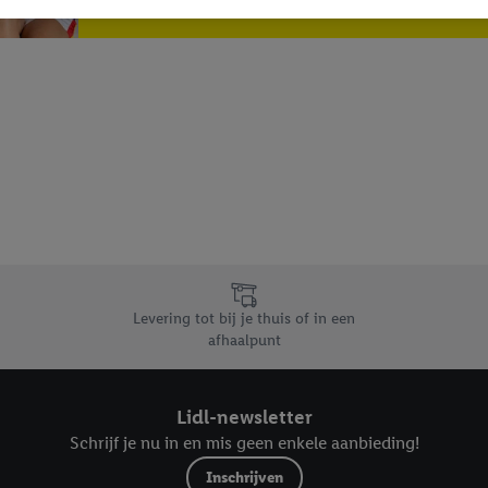
verschillende apparaten en verschillende Lidl-diensten worden weergegeve
adres en eventuele andere identificatiegegevens/identificatiegegevens wa
dapparaten of Lidl-diensten aan u kunnen worden toegewezen.
 u individuele doeleinden toestaan en meer informatie vinden over de ge
likken, kunt u alleen het gebruik van de noodzakelijke technologieën toes
, stemt u in met alle verwerkingen voor alle bovengenoemde doeleinden. M
mijn van de gegevens en uw recht om uw toestemming te allen tijde met
ndt u in onze
privacyverklaring
.
Je vindt het impressum hier.
Levering tot bij je thuis of in een
afhaalpunt
Lidl-newsletter
Schrijf je nu in en mis geen enkele aanbieding!
Inschrijven