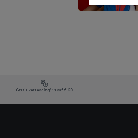
niet te kopen), ook op 
van uw gehashte e-mail
beschikt, meerdere ein
Onder “Aanpassen” kunt
Door op “weigeren” te k
“aanvaarden” te klikken
waaronder de bewaarter
kracht in te trekken, vi
Footerelement met de verschillende USPs van Lidl.be
Gratis verzending¹ vanaf € 60