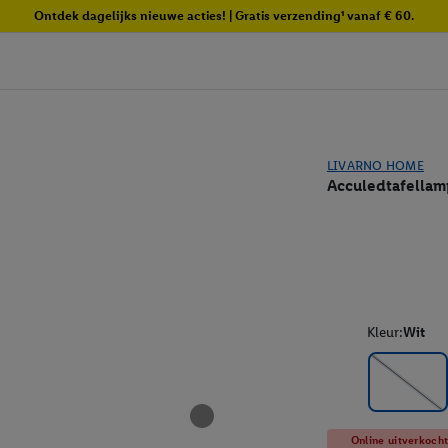
Ontdek dagelijks nieuwe acties! | Gratis verzending¹ vanaf € 60.
LIVARNO HOME
Acculedtafella
Kleur:
Wit
Online uitverkoch