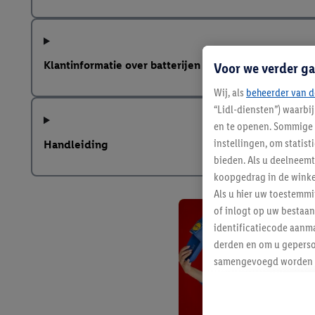
Klantinformatie over batterijen
Voor we verder ga
Wij, als
beheerder van d
“Lidl-diensten”) waarbi
en te openen. Sommige 
instellingen, om statis
Handleiding
bieden. Als u deelneem
koopgedrag in de winke
Als u hier uw toestemm
of inlogt op uw bestaan
identificatiecode aanma
derden en om u geperso
samengevoegd worden me
aan u toegewezen werd
Als u hiermee akkoord g
u interesse hebt getoo