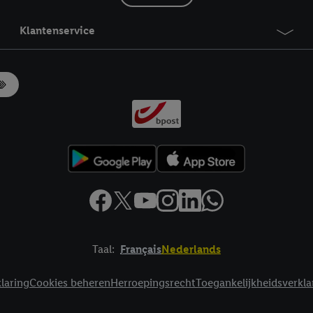
Klantenservice
Taal:
Français
Nederlands
laring
Cookies beheren
Herroepingsrecht
Toegankelijkheidsverkla