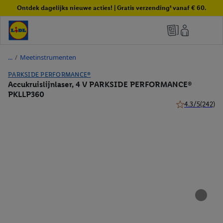
Ontdek dagelijks nieuwe acties! | Gratis verzending¹ vanaf € 60.
/
Meetinstrumenten
PARKSIDE PERFORMANCE®
Accukruislijnlaser, 4 V PARKSIDE PERFORMANCE®
PKLLP360
4.3/5
(242)
4.3 van 5 sterr