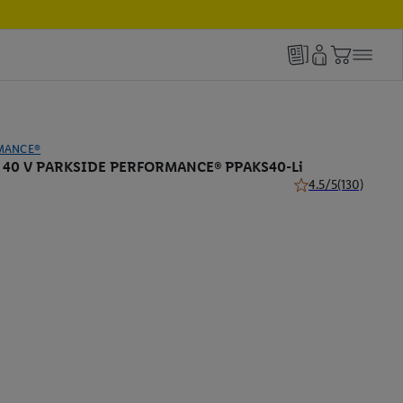
MANCE®
g 40 V PARKSIDE PERFORMANCE® PPAKS40-Li
4.5/5
(130)
4.5 van 5 sterren (1