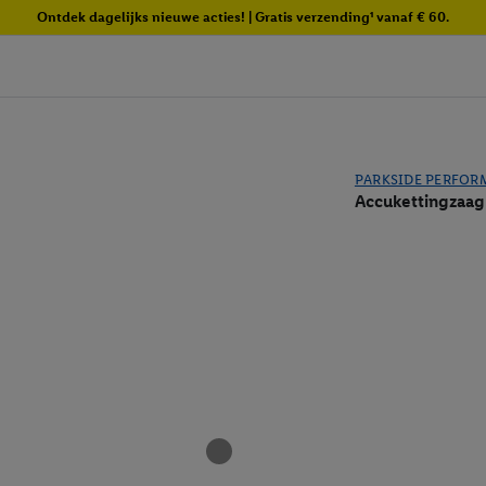
Ontdek dagelijks nieuwe acties! | Gratis verzending¹ vanaf € 60.
PARKSIDE PERFOR
Accukettingzaa