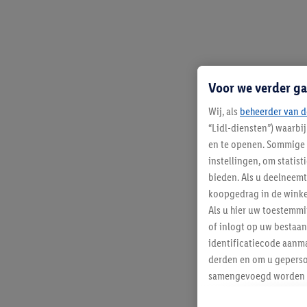
Voor we verder ga
Wij, als
beheerder van d
“Lidl-diensten”) waarbi
en te openen. Sommige 
instellingen, om statis
bieden. Als u deelneem
koopgedrag in de winke
Als u hier uw toestemm
of inlogt op uw bestaan
identificatiecode aanma
derden en om u geperso
samengevoegd worden me
aan u toegewezen werd