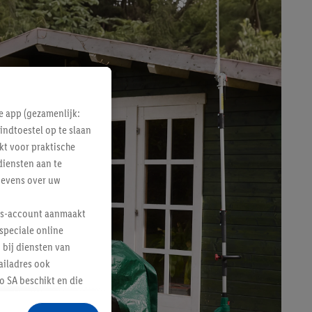
e app (gezamenlijk:
indtoestel op te slaan
kt voor praktische
diensten aan te
gevens over uw
lus-account aanmaakt
speciale online
 bij diensten van
ailadres ook
 SA beschikt en die