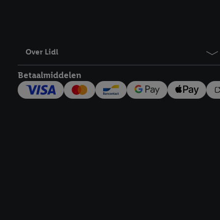
Over Lidl
Betaalmiddelen
Footerelement met links naar juridische teksten