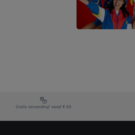
Footerelement met de verschillende USPs van Lidl.be
Gratis verzending¹ vanaf € 60