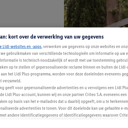
an: kort over de verwerking van uw gegevens
e Lidl-websites en -apps
, verwerken uw gegevens op onze websites en onz
j we gebruikmaken van verschillende technologieën om informatie op uw e
informatie is technisch noodzakelijk of wordt met uw toestemming gebrui
tieken op te stellen of gepersonaliseerde reclame binnen en buiten de Lidl-
t aan het Lidl Plus-programma, worden voor deze doeleinden eveneens ge
l verzameld.
ing geeft voor gepersonaliseerde advertenties en u vervolgens een Lidl P
de Lidl Plus-account, kunnen wij en onze partner Criteo S.A. eveneens een 
ken op basis van het e-mailadres dat u daarbij opgeeft, om u te herkennen
naliseerde advertenties te tonen. Voor dit doeleinde kan uw gehashte e-m
t andere identificatiegegevens of identificatiegegevens waarover Criteo
en.