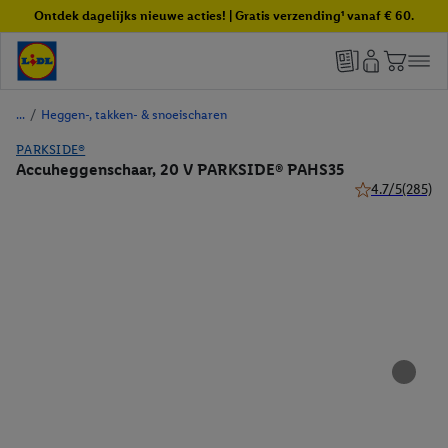
Ontdek dagelijks nieuwe acties! | Gratis verzending¹ vanaf € 60.
/
Heggen-, takken- & snoeischaren
PARKSIDE®
Accuheggenschaar, 20 V PARKSIDE® PAHS35
4.7/5
(285)
4.7 van 5 sterr