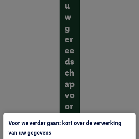
u
w
g
er
ee
ds
ch
ap
vo
or
el
Voor we verder gaan: kort over de verwerking
ke
van uw gegevens