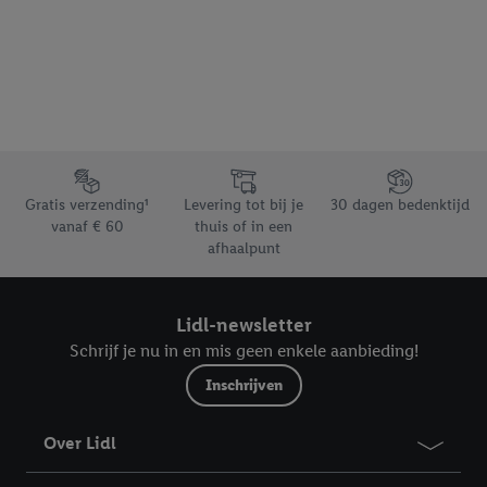
bovengenoemde doeleinden. Meer informatie, waaronder de
bewaartermijn van de gegevens en uw recht om uw
toestemming te allen tijde met vooruitwerkende kracht in te
trekken, vindt u in onze
privacyverklaring
.
Je vindt het
impressum hier.
Footerelement met de verschillende USPs van Lidl.be
Gratis verzending¹
Levering tot bij je
30 dagen bedenktijd
vanaf € 60
thuis of in een
afhaalpunt
Lidl-newsletter
Schrijf je nu in en mis geen enkele aanbieding!
Inschrijven
Over Lidl