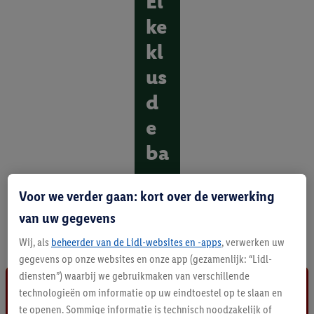
El
ke
kl
us
d
e
ba
as
Voor we verder gaan: kort over de verwerking
O
van uw gegevens
n
t
Wij, als
beheerder van de Lidl-websites en -apps
, verwerken uw
d
gegevens op onze websites en onze app (gezamenlijk: “Lidl-
e
diensten”) waarbij we gebruikmaken van verschillende
k
a
technologieën om informatie op uw eindtoestel op te slaan en
l
te openen. Sommige informatie is technisch noodzakelijk of