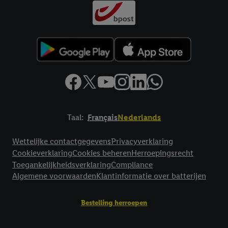
Taal:
Français
Nederlands
Footerelement met links naar juridische teksten
Wettelijke contactgegevens
Privacyverklaring
Cookieverklaring
Cookies beheren
Herroepingsrecht
Toegankelijkheidsverklaring
Compliance
Algemene voorwaarden
Klantinformatie over batterijen
Bestelling herroepen