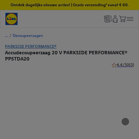
Ontdek dagelijks nieuwe acties! | Gratis verzending¹ vanaf € 60.
/
Decoupeerzagen
PARKSIDE PERFORMANCE®
Accudecoupeerzaag 20 V PARKSIDE PERFORMANCE®
PPSTDA20
4.4/5
(63)
4.4 van 5 ster