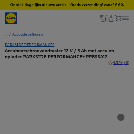
Ontdek dagelijks nieuwe acties! | Gratis verzending¹ vanaf € 60.
/
Accuschroefboren
PARKSIDE PERFORMANCE®
Accuboorschroevendraaier 12 V / 5 Ah met accu en
oplader PARKSIDE PERFORMANCE® PPBSSA12
4.3/5
(78)
4.3 van 5 ster