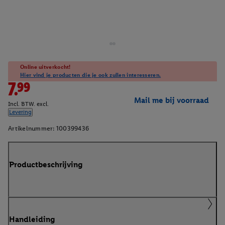
Online uitverkocht!
Hier vind je producten die je ook zullen interesseren.
7.99
Mail me bij voorraad
Incl. BTW. excl.
Levering
Artikelnummer:
100399436
Productbeschrijving
Handleiding