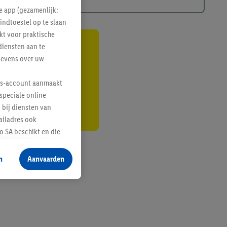
e app (gezamenlijk:
indtoestel op te slaan
kt voor praktische
diensten aan te
gte
gevens over uw
r
lus-account aanmaakt
speciale online
 bij diensten van
ailadres ook
 SA beschikt en die
 voor producten waarin
n
Aanvaarden
te voegen, maar het
n als er met behulp
arover Criteo SA
gevensverwerking.