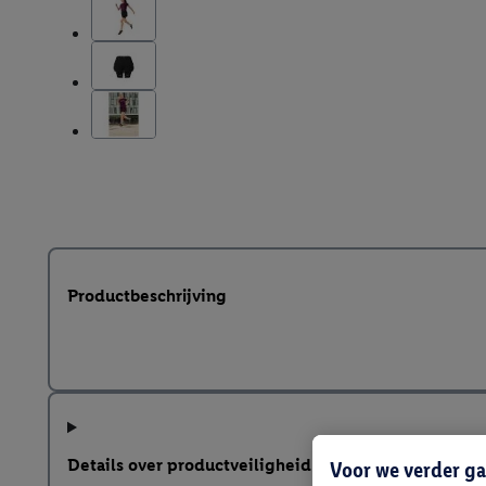
Productbeschrijving
Details over productveiligheid
Voor we verder ga