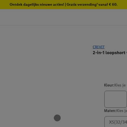
Ontdek dagelijks nieuwe acties! | Gratis verzending¹ vanaf € 60.
CRIVIT
2-in-1 loopshor
Kleur:
Kies je
Maten:
Kies j
XS(32/34