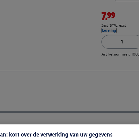
7.99
Incl. BTW. excl.
Levering
Artikelnummer:
100
an: kort over de verwerking van uw gegevens