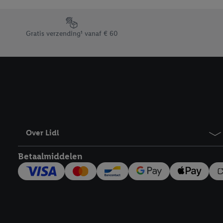
Door op “weigeren” te k
“aanvaarden” te klikken
Footerelement met de verschillende USPs van Lidl.be
waaronder de bewaarter
Gratis verzending¹ vanaf € 60
kracht in te trekken, vi
Over Lidl
Betaalmiddelen