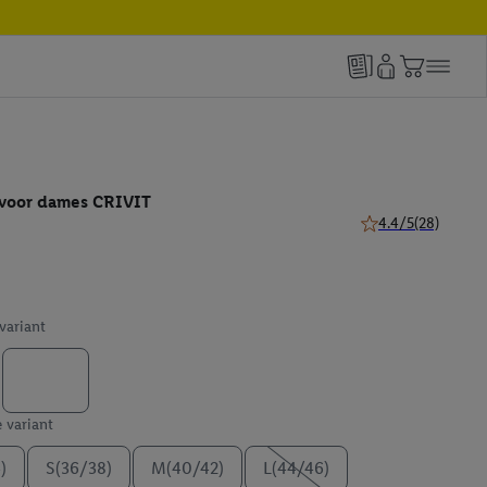
t voor dames CRIVIT
4.4/5
(28)
4.4 van 5 sterren (
 variant
e variant
)
S(36/38)
M(40/42)
L(44/46)