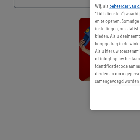
Wij, als
beheerder van d
“Lidl-diensten”) waarbi
en te openen. Sommige 
instellingen, om statis
bieden. Als u deelneem
koopgedrag in de winke
Als u hier uw toestemm
of inlogt op uw bestaan
identificatiecode aanma
derden en om u geperso
samengevoegd worden me
aan u toegewezen werd
Als u hiermee akkoord g
u interesse hebt getoo
niet te kopen), ook op 
van uw gehashte e-mail
beschikt, meerdere ein
Onder “Aanpassen” kunt