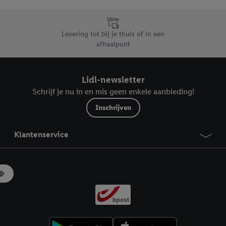
likken, kunt u alleen het gebruik van de noodzakelijke technologieën toes
, stemt u in met alle verwerkingen voor alle bovengenoemde doeleinden. M
mijn van de gegevens en uw recht om uw toestemming te allen tijde met
Levering tot bij je thuis of in een
ndt u in onze
privacyverklaring
.
Je vindt het impressum hier.
afhaalpunt
Lidl-newsletter
Schrijf je nu in en mis geen enkele aanbieding!
Inschrijven
Klantenservice