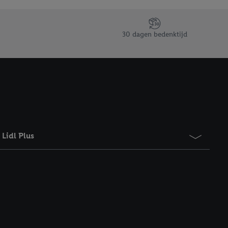
taan. Door op
eer informatie,
 vooruitwerkende
30 dagen bedenktijd
Lidl Plus