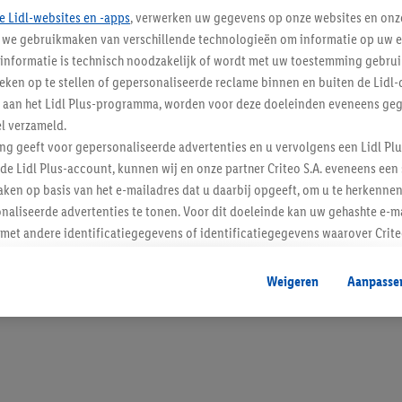
e Lidl-websites en -apps
, verwerken uw gegevens op onze websites en onz
j we gebruikmaken van verschillende technologieën om informatie op uw e
informatie is technisch noodzakelijk of wordt met uw toestemming gebrui
tieken op te stellen of gepersonaliseerde reclame binnen en buiten de Lidl-
Blijf op de hoo
t aan het Lidl Plus-programma, worden voor deze doeleinden eveneens ge
l verzameld.
Schrijf je in op de newslette
ing geeft voor gepersonaliseerde advertenties en u vervolgens een Lidl P
de Lidl Plus-account, kunnen wij en onze partner Criteo S.A. eveneens een 
Inschrijven
ken op basis van het e-mailadres dat u daarbij opgeeft, om u te herkennen
naliseerde advertenties te tonen. Voor dit doeleinde kan uw gehashte e-m
t andere identificatiegegevens of identificatiegegevens waarover Criteo
en.
aat, kunnen advertenties in het kader van retargeting, d.w.z. advertenties
Weigeren
Aanpasse
nd (bijvoorbeeld door het product in de webshop aan uw winkelmandje toe 
verschillende apparaten en verschillende Lidl-diensten worden weergegeve
adres en eventuele andere identificatiegegevens/identificatiegegevens wa
dapparaten of Lidl-diensten aan u kunnen worden toegewezen.
 u individuele doeleinden toestaan en meer informatie vinden over de ge