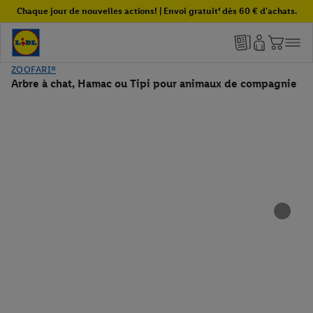
Chaque jour de nouvelles actions! | Envoi gratuit¹ dès 60 € d'achats.
ZOOFARI®
Arbre à chat, Hamac ou Tipi pour animaux de compagnie