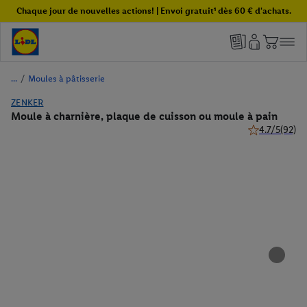
Chaque jour de nouvelles actions! | Envoi gratuit¹ dès 60 € d'achats.
/
Moules à pâtisserie
ZENKER
Moule à charnière, plaque de cuisson ou moule à pain
4.7/5
(92)
4.7 de 5 étoile