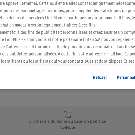
re appareil terminal. Certains d'entre elles sont techniquement nécessaire
Abonnez-vous à la newslett
 pour des paramétrages pratiques, pour compiler des statistiques ou pour
t en dehors des services Lidl. Si vous participez au programme Lidl Plus, l
hat en magasin seront également traitées à ces fins.
S'abonner
ment ici à des fins de publicités personnalisées et créez ensuite un compt
e Lidl Plus existant, nous et notre partenaire Criteo S.A pouvons égalemen
r de l’adresse e-mail fournie ici afin de pouvoir vous reconnaître dans les s
er des publicités personnalisées. À cette fin, votre adresse e-mail hachée p
identifiants ou identifiants qui vous sont attribués et dont dispose Criteo 
cord, les publicités liées au reciblage, c’est-à-dire des publicités pour de
ntérêt (par exemple en plaçant le produit dans un panier d’un webshop mai
Refuser
Personnal
nt être affichées sur plusieurs apppareils et plusieurs services de Lidl si 
dl peuvent vous être attribués en utilisant votre adresse e-mail hachée et, l
s dont dispose Criteo S.A.
vous pouvez autoriser des finalités individuelles et trouver de plus amples
.
e uniques de Lidl.be
r », vous pouvez autoriser uniquement l’utilisation des technologies néces
Livraison à domicile ou dans un point de
risez tous les traitements pour toutes les finalités susmentionnées. Vous t
collecte
rée de conservation des données et votre droit de révoquer votre consent