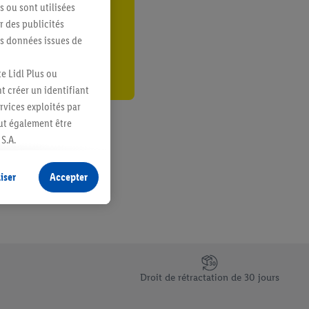
s ou sont utilisées
er
 des publicités
es données issues de
e Lidl Plus ou
t créer un identifiant
ervices exploités par
eut également être
S.A.
s produits pour lesquels
s sans procéder à
iser
Accepter
plusieurs terminaux ou
e cas échéant, d’autres
 informations sur le
saires. En cliquant sur
Droit de rétractation de 30 jours
rouverez de plus amples
ement à tout moment