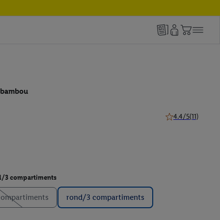
n bambou
4.4/5
(11)
4.4 de 5 étoiles (11
d/3 compartiments
compartiments
rond/3 compartiments