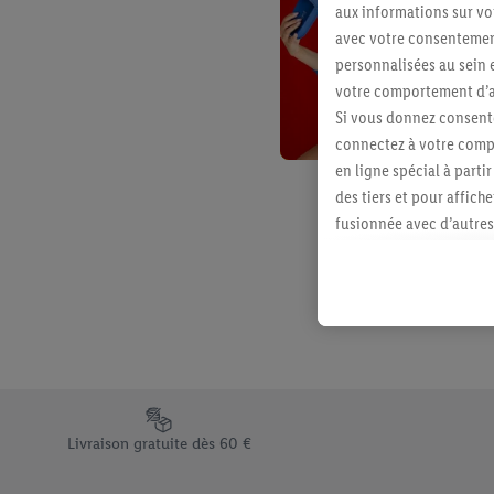
aux informations sur vot
avec votre consentement
personnalisées au sein e
votre comportement d’ac
Si vous donnez consente
connectez à votre compt
en ligne spécial à parti
des tiers et pour affich
fusionnée avec d’autres 
Sous réserve de votre ac
vous avez montré de l’i
l’achat) peuvent égaleme
plusieurs services de Li
identifiants/identifiant
Sous « Personnaliser », 
traitement des données
Élément du pied de page avec les différents arguments de vent
En cliquant sur « Refuse
Livraison gratuite dès 60 €
« Accepter », vous auto
informations sur la du