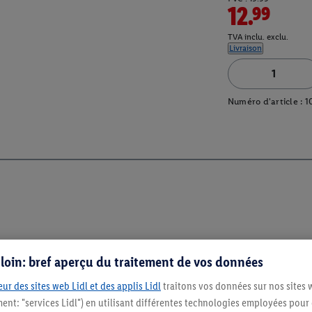
12.99
TVA inclu. exclu.
Livraison
Numéro d'article :
1
s loin: bref aperçu du traitement de vos données
ur des sites web Lidl et des applis Lidl
traitons vos données sur nos sites 
ment: "services Lidl") en utilisant différentes technologies employées pour
Restez au cour