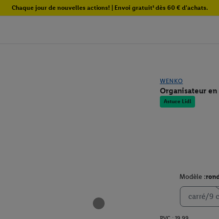
Chaque jour de nouvelles actions! | Envoi gratuit¹ dès 60 € d'achats.
WENKO
Organisateur e
Astuce Lidl
Modèle :
ron
carré/9 
PVC : 19.99