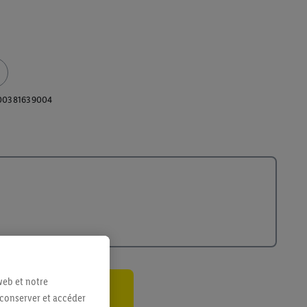
00381639004
web et notre
 conserver et accéder
ant