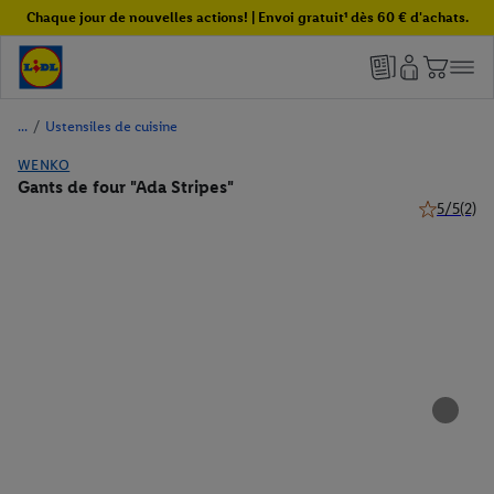
Chaque jour de nouvelles actions! | Envoi gratuit¹ dès 60 € d'achats.
/
Ustensiles de cuisine
WENKO
Gants de four "Ada Stripes"
5/5
(2)
5 de 5 étoil