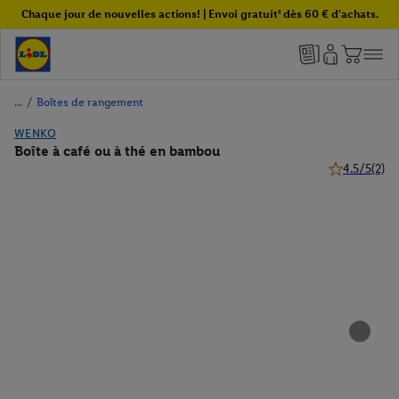
Chaque jour de nouvelles actions! | Envoi gratuit¹ dès 60 € d'achats.
/
Boîtes de rangement
WENKO
Boîte à café ou à thé en bambou
4.5/5
(2)
4.5 de 5 étoil