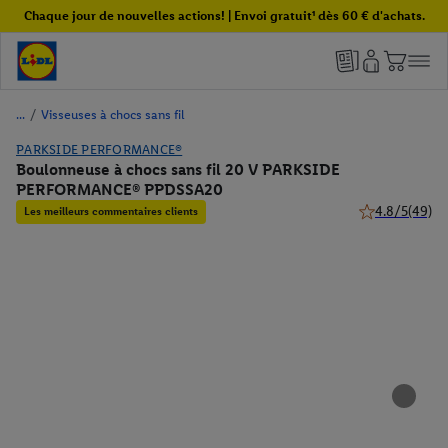
Chaque jour de nouvelles actions! | Envoi gratuit¹ dès 60 € d'achats.
/
Visseuses à chocs sans fil
PARKSIDE PERFORMANCE®
Boulonneuse à chocs sans fil 20 V PARKSIDE
PERFORMANCE® PPDSSA20
4.8/5
(49)
Les meilleurs commentaires clients
4.8 de 5 étoile