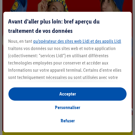
Avant d'aller plus loin: bref aperçu du
traitement de vos données
Nous, en tant
qu’opérateur des sites web Lidl et des applis Lidl
traitons vos données sur nos sites web et notre application
(collectivement: "services Lidl") en utilisant différentes
technologies employées pour conserver et accéder aux
informations sur votre appareil terminal. Certains d'entre elles
sont techniquement nécessaires ou sont utilisées avec votre
consentement pour des paramétrages pratiques, pour compiler
des statistiques ou pour des publicités personnalisées au sein
Accepter
et en dehors des services Lidl. Si vous participez au programme
Lidl Plus, les données issues de votre comportement d’achat en
Personnaliser
magasin seront également traitées à ces fins.
Si vous donnez consentement ici à des fins de publicités
Refuser
personnalisées et créez ensuite un compte Lidl Plus ou