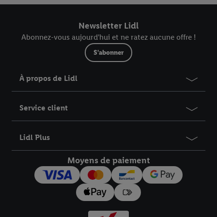
traitement des données.
En cliquant sur « Refuser », vous pouvez autoriser uniquement
Newsletter Lidl
l’utilisation des technologies nécessaires. En cliquant sur «
Abonnez-vous aujourd'hui et ne ratez aucune offre !
Accepter », vous autorisez tous les traitements pour toutes les
finalités susmentionnées. Vous trouverez de plus amples
S'abonner
informations sur la durée de conservation des données et votre
droit de révoquer votre consentement à tout moment avec effet
À propos de Lidl
pour l’avenir dans notre
déclaration relative à la protection des
données
.
Vous trouverez les impressions ici.
Service client
Lidl Plus
Moyens de paiement