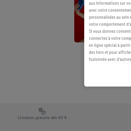
aux informations sur vot
avec votre consentement
personnalisées au sein e
votre comportement d’ac
Si vous donnez consente
connectez à votre compt
en ligne spécial à parti
des tiers et pour affich
fusionnée avec d’autres 
Sous réserve de votre ac
vous avez montré de l’i
l’achat) peuvent égaleme
plusieurs services de Li
identifiants/identifiant
Sous « Personnaliser », 
traitement des données
Élément du pied de page avec les différents arguments de vent
En cliquant sur « Refuse
Livraison gratuite dès 60 €
« Accepter », vous auto
informations sur la du