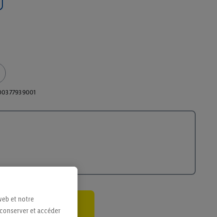
00377939001
web et notre
 conserver et accéder
ant