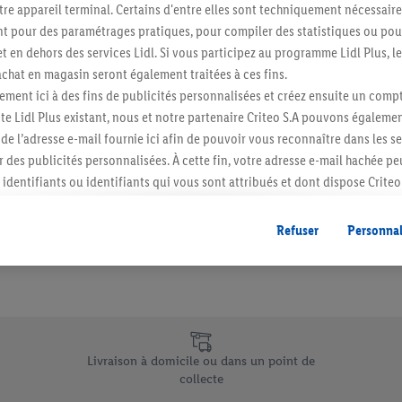
re appareil terminal. Certains d'entre elles sont techniquement nécessaire
Abonnez-vous à la newslett
 pour des paramétrages pratiques, pour compiler des statistiques ou pour
t en dehors des services Lidl. Si vous participez au programme Lidl Plus, l
hat en magasin seront également traitées à ces fins.
S'abonner
ment ici à des fins de publicités personnalisées et créez ensuite un compt
e Lidl Plus existant, nous et notre partenaire Criteo S.A pouvons égalemen
r de l’adresse e-mail fournie ici afin de pouvoir vous reconnaître dans les s
er des publicités personnalisées. À cette fin, votre adresse e-mail hachée p
identifiants ou identifiants qui vous sont attribués et dont dispose Criteo 
cord, les publicités liées au reciblage, c’est-à-dire des publicités pour de
ntérêt (par exemple en plaçant le produit dans un panier d’un webshop mai
Refuser
Personnal
nt être affichées sur plusieurs apppareils et plusieurs services de Lidl si 
dl peuvent vous être attribués en utilisant votre adresse e-mail hachée et, l
s dont dispose Criteo S.A.
vous pouvez autoriser des finalités individuelles et trouver de plus amples
.
e uniques de Lidl.be
r », vous pouvez autoriser uniquement l’utilisation des technologies néces
Livraison à domicile ou dans un point de
risez tous les traitements pour toutes les finalités susmentionnées. Vous t
collecte
rée de conservation des données et votre droit de révoquer votre consent