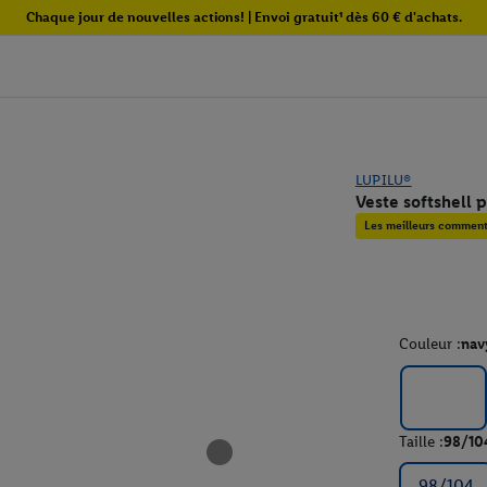
Chaque jour de nouvelles actions! | Envoi gratuit¹ dès 60 € d'achats.
LUPILU®
Veste softshell 
Les meilleurs commenta
Couleur :
nav
Taille :
98/10
98/104