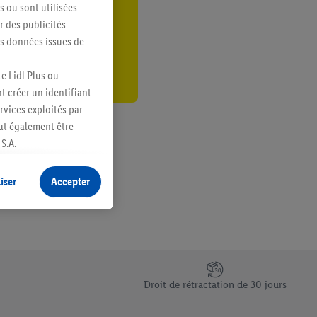
s ou sont utilisées
er
 des publicités
es données issues de
e Lidl Plus ou
t créer un identifiant
ervices exploités par
eut également être
S.A.
s produits pour lesquels
s sans procéder à
iser
Accepter
plusieurs terminaux ou
e cas échéant, d’autres
 informations sur le
saires. En cliquant sur
Droit de rétractation de 30 jours
rouverez de plus amples
ement à tout moment