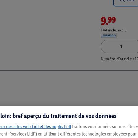
9.99
TVA inclu. exclu.
Livraison
Numéro d'article :
1
s loin: bref aperçu du traitement de vos données
ur des sites web Lidl et des applis Lidl
traitons vos données sur nos sites 
ment: "services Lidl") en utilisant différentes technologies employées pour
Restez au cour