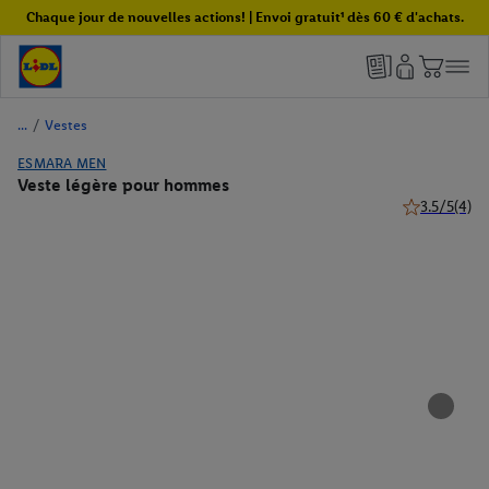
Chaque jour de nouvelles actions! | Envoi gratuit¹ dès 60 € d'achats.
/
Vestes
ESMARA MEN
Veste légère pour hommes
3.5/5
(4)
3.5 de 5 étoil