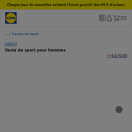
Chaque jour de nouvelles actions! | Envoi gratuit¹ dès 60 € d'achats.
/
Vestes de sport
CRIVIT
Veste de sport pour hommes
4.6/5
(25)
4.6 de 5 étoile