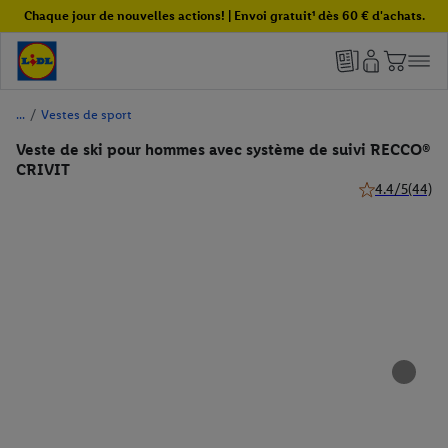
Chaque jour de nouvelles actions! | Envoi gratuit¹ dès 60 € d'achats.
/
Vestes de sport
Veste de ski pour hommes avec système de suivi RECCO®
CRIVIT
4.4/5
(44)
4.4 de 5 étoile